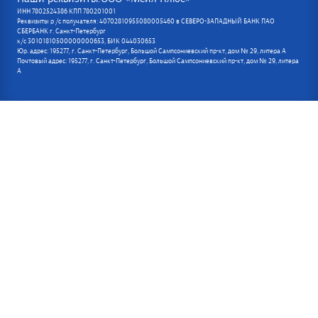
ИНН 7802524386 КПП 780201001
Реквизиты р /с получателя: 40702810955080005460 в СЕВЕРО-ЗАПАДНЫЙ БАНК ПАО
СБЕРБАНК г. Санкт-Петербург
к/с 30101810500000000653, БИК 044030653
Юр. адрес: 195277, г. Санкт-Петербург, Большой Сампсониевский пр-кт, дом № 29, литера А
Почтовый адрес: 195277, г. Санкт-Петербург, Большой Сампсониевский пр-кт, дом № 29, литера
А