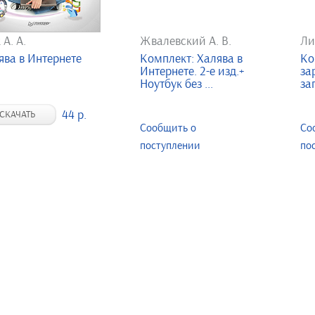
 А. А.
Жвалевский А. В.
Ли
ява в Интернете
Комплект: Халява в
Ко
Интернете. 2-е изд.+
за
Ноутбук без ...
за
44 р.
СКАЧАТЬ
Сообщить о
Со
поступлении
по