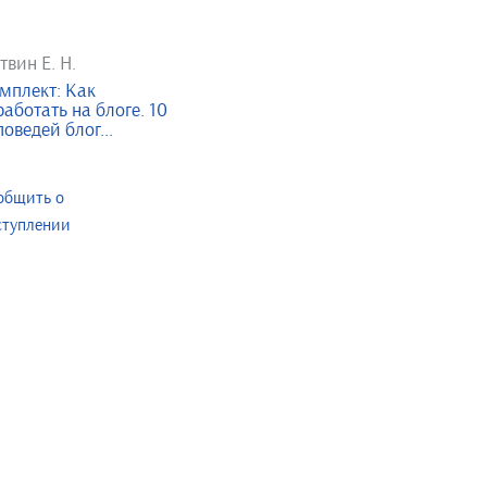
твин Е. Н.
мплект: Как
работать на блоге. 10
поведей блог...
общить о
ступлении