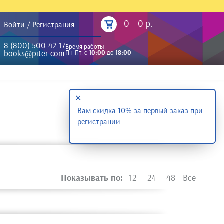
0
=
0 р.
Войти
/
Регистрация
8 (800) 500-42-17
Время работы:
books@piter.com
Пн-Пт: с
10:00
до
18:00
✕
Вам скидка 10% за первый заказ при
регистрации
Показывать по:
12
24
48
Все
.