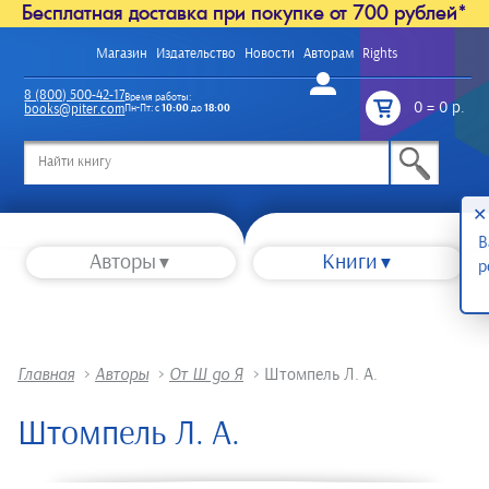
Бесплатная доставка при покупке от 700 рублей*
Магазин
Издательство
Новости
Авторам
Rights
Войти
8 (800) 500-42-17
Время работы:
0
=
0 р.
books@piter.com
Пн-Пт: с
10:00
до
18:00
/
✕
В
Авторы
Книги
р
Главная
>
Авторы
>
От Ш до Я
>
Штомпель Л. А.
Штомпель Л. А.