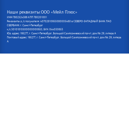
Наши реквизиты:ООО «Мейл Плюс»
ИНН 7802524386 КПП 780201001
Реквизиты р /с получателя: 40702810955080005460 в СЕВЕРО-ЗАПАДНЫЙ БАНК ПАО
СБЕРБАНК г. Санкт-Петербург
к/с 30101810500000000653, БИК 044030653
Юр. адрес: 195277, г. Санкт-Петербург, Большой Сампсониевский пр-кт, дом № 29, литера А
Почтовый адрес: 195277, г. Санкт-Петербург, Большой Сампсониевский пр-кт, дом № 29, литера
А