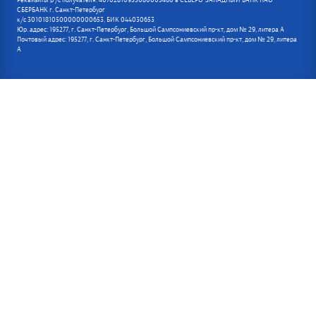
Реквизиты р /с получателя: 40702810955080005460 в СЕВЕРО-ЗАПАДНЫЙ БАНК ПАО
СБЕРБАНК г. Санкт-Петербург
к/с 30101810500000000653, БИК 044030653
Юр. адрес: 195277, г. Санкт-Петербург, Большой Сампсониевский пр-кт, дом № 29, литера А
Почтовый адрес: 195277, г. Санкт-Петербург, Большой Сампсониевский пр-кт, дом № 29, литера
А