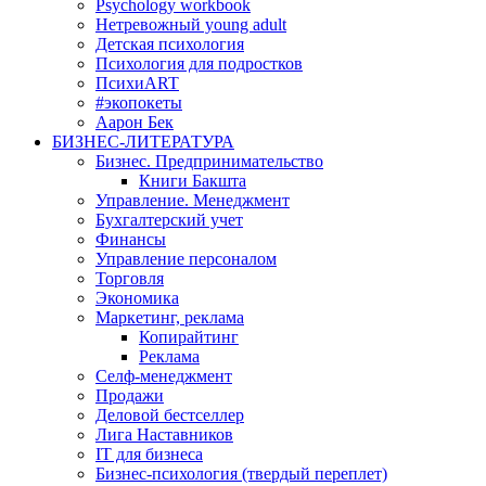
Psychology workbook
Нетревожный young adult
Детская психология
Психология для подростков
ПсихиART
#экопокеты
Аарон Бек
БИЗНЕС-ЛИТЕРАТУРА
Бизнес. Предпринимательство
Книги Бакшта
Управление. Менеджмент
Бухгалтерский учет
Финансы
Управление персоналом
Торговля
Экономика
Маркетинг, реклама
Копирайтинг
Реклама
Селф-менеджмент
Продажи
Деловой бестселлер
Лига Наставников
IT для бизнеса
Бизнес-психология (твердый переплет)