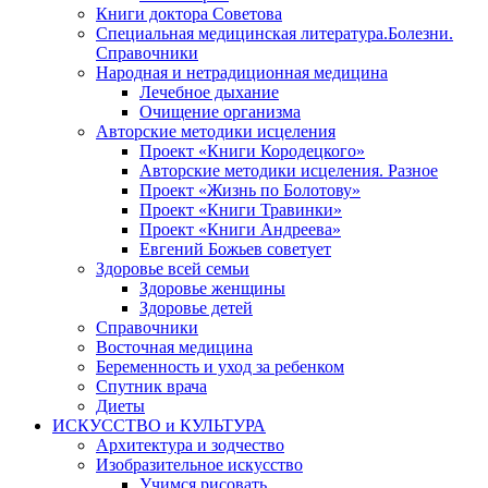
Книги доктора Советова
Специальная медицинская литература.Болезни.
Справочники
Народная и нетрадиционная медицина
Лечебное дыхание
Очищение организма
Авторские методики исцеления
Проект «Книги Кородецкого»
Авторские методики исцеления. Разное
Проект «Жизнь по Болотову»
Проект «Книги Травинки»
Проект «Книги Андреева»
Евгений Божьев советует
Здоровье всей семьи
Здоровье женщины
Здоровье детей
Справочники
Восточная медицина
Беременность и уход за ребенком
Спутник врача
Диеты
ИСКУССТВО и КУЛЬТУРА
Архитектура и зодчество
Изобразительное искусство
Учимся рисовать