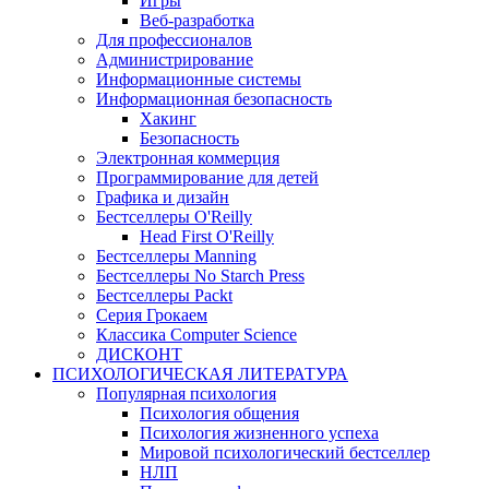
Игры
Веб-разработка
Для профессионалов
Администрирование
Информационные системы
Информационная безопасность
Хакинг
Безопасность
Электронная коммерция
Программирование для детей
Графика и дизайн
Бестселлеры O'Reilly
Head First O'Reilly
Бестселлеры Manning
Бестселлеры No Starch Press
Бестселлеры Packt
Серия Грокаем
Классика Computer Science
ДИСКОНТ
ПСИХОЛОГИЧЕСКАЯ ЛИТЕРАТУРА
Популярная психология
Психология общения
Психология жизненного успеха
Мировой психологический бестселлер
НЛП