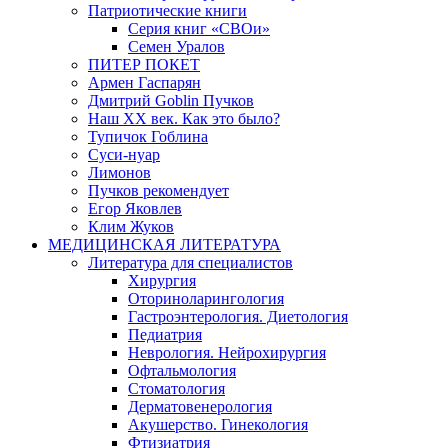
Патриотические книги
Серия книг «СВОи»
Семен Уралов
ПИТЕР ПОКЕТ
Армен Гаспарян
Дмитрий Goblin Пучков
Наш XX век. Как это было?
Тупичок Гоблина
Суси-нуар
Лимонов
Пучков рекомендует
Егор Яковлев
Клим Жуков
МЕДИЦИНСКАЯ ЛИТЕРАТУРА
Литература для специалистов
Хирургия
Оториноларингология
Гастроэнтерология. Диетология
Педиатрия
Неврология. Нейрохирургия
Офтальмология
Стоматология
Дерматовенерология
Акушерство. Гинекология
Фтизиатрия