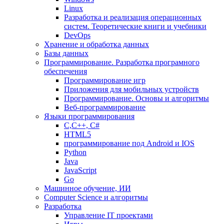
Linux
Разработка и реализация операционных
систем. Теоретические книги и учебники
DevOps
Хранение и обработка данных
Базы данных
Программирование. Разработка програмного
обеспечения
Программирование игр
Приложения для мобильных устройств
Программирование. Основы и алгоритмы
Веб-программирование
Языки программирования
С,С++, С#
HTML5
программирование под Android и IOS
Python
Java
JavaScript
Go
Машинное обучение, ИИ
Computer Science и алгоритмы
Разработка
Управление IT проектами