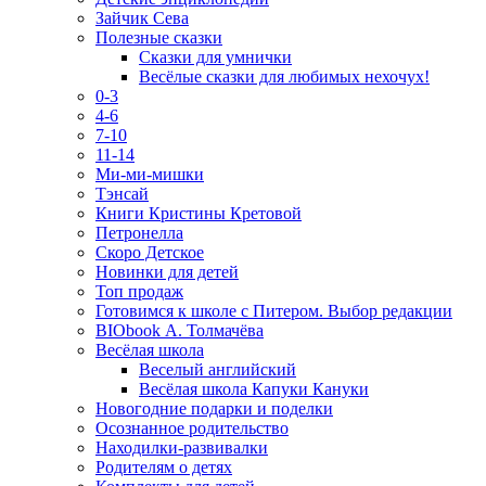
Зайчик Сева
Полезные сказки
Сказки для умнички
Весёлые сказки для любимых нехочух!
0-3
4-6
7-10
11-14
Ми-ми-мишки
Тэнсай
Книги Кристины Кретовой
Петронелла
Скоро Детское
Новинки для детей
Топ продаж
Готовимся к школе с Питером. Выбор редакции
BIObook А. Толмачёва
Весёлая школа
Веселый английский
Весёлая школа Капуки Кануки
Новогодние подарки и поделки
Осознанное родительство
Находилки-развивалки
Родителям о детях