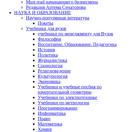
Must read начинающего бизнесмена
Редакция Артема Сенаторова
НАУКА И ОБРАЗОВАНИЕ
Научно-популярная литература
Покеты
Учебники для вузов
учебники по менеджменту для Вузов
Философия
Воспитание. Образование. Педагогика
История
Политика
Журналистика
Социология
Религиоведение
Культурология
Экономика
Учебники и учебные посбия по
начертательной геометрии
Учебники по электротехнике
Учебники по метрологии
Программирование
Информатика
Право
Математика
Химия