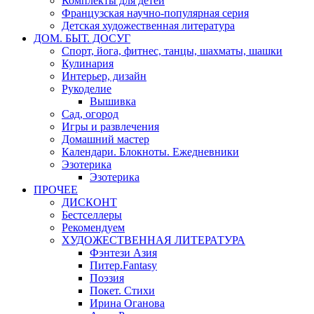
Комплекты для детей
Французская научно-популярная серия
Детская художественная литература
ДОМ. БЫТ. ДОСУГ
Спорт, йога, фитнес, танцы, шахматы, шашки
Кулинария
Интерьер, дизайн
Рукоделие
Вышивка
Сад, огород
Игры и развлечения
Домашний мастер
Календари. Блокноты. Ежедневники
Эзотерика
Эзотерика
ПРОЧЕЕ
ДИСКОНТ
Бестселлеры
Рекомендуем
ХУДОЖЕСТВЕННАЯ ЛИТЕРАТУРА
Фэнтези Азия
Питер.Fantasy
Поэзия
Покет. Стихи
Ирина Оганова