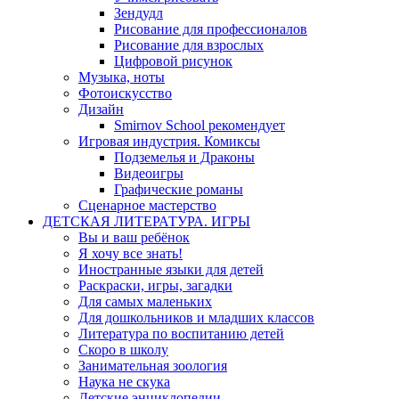
Зендудл
Рисование для профессионалов
Рисование для взрослых
Цифровой рисунок
Музыка, ноты
Фотоискусство
Дизайн
Smirnov School рекомендует
Игровая индустрия. Комиксы
Подземелья и Драконы
Видеоигры
Графические романы
Сценарное мастерство
ДЕТСКАЯ ЛИТЕРАТУРА. ИГРЫ
Вы и ваш ребёнок
Я хочу все знать!
Иностранные языки для детей
Раскраски, игры, загадки
Для самых маленьких
Для дошкольников и младших классов
Литература по воспитанию детей
Скоро в школу
Занимательная зоология
Наука не скука
Детские энциклопедии