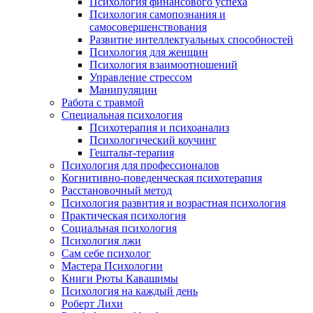
Психология финансового успеха
Психология самопознания и
самосовершенствования
Развитие интеллектуальных способностей
Психология для женщин
Психология взаимоотношений
Управление стрессом
Манипуляции
Работа с травмой
Специальная психология
Психотерапия и психоанализ
Психологический коучинг
Гештальт-терапия
Психология для профессионалов
Когнитивно-поведенческая психотерапия
Расстановочный метод
Психология развития и возрастная психология
Практическая психология
Социальная психология
Психология лжи
Сам себе психолог
Мастера Психологии
Книги Рюты Кавашимы
Психология на каждый день
Роберт Лихи