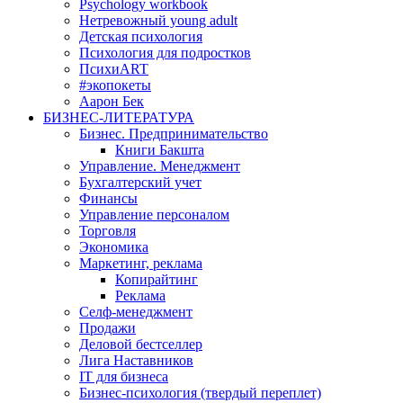
Psychology workbook
Нетревожный young adult
Детская психология
Психология для подростков
ПсихиART
#экопокеты
Аарон Бек
БИЗНЕС-ЛИТЕРАТУРА
Бизнес. Предпринимательство
Книги Бакшта
Управление. Менеджмент
Бухгалтерский учет
Финансы
Управление персоналом
Торговля
Экономика
Маркетинг, реклама
Копирайтинг
Реклама
Селф-менеджмент
Продажи
Деловой бестселлер
Лига Наставников
IT для бизнеса
Бизнес-психология (твердый переплет)