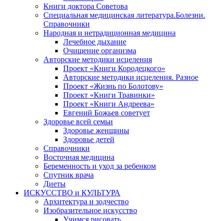
Книги доктора Советова
Специальная медицинская литература.Болезни.
Справочники
Народная и нетрадиционная медицина
Лечебное дыхание
Очищение организма
Авторские методики исцеления
Проект «Книги Кородецкого»
Авторские методики исцеления. Разное
Проект «Жизнь по Болотову»
Проект «Книги Травинки»
Проект «Книги Андреева»
Евгений Божьев советует
Здоровье всей семьи
Здоровье женщины
Здоровье детей
Справочники
Восточная медицина
Беременность и уход за ребенком
Спутник врача
Диеты
ИСКУССТВО и КУЛЬТУРА
Архитектура и зодчество
Изобразительное искусство
Учимся рисовать