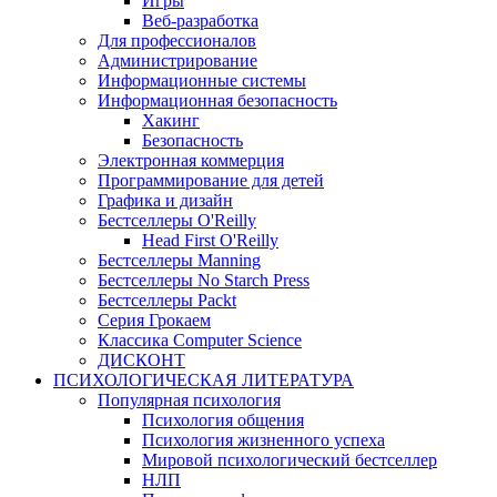
Игры
Веб-разработка
Для профессионалов
Администрирование
Информационные системы
Информационная безопасность
Хакинг
Безопасность
Электронная коммерция
Программирование для детей
Графика и дизайн
Бестселлеры O'Reilly
Head First O'Reilly
Бестселлеры Manning
Бестселлеры No Starch Press
Бестселлеры Packt
Серия Грокаем
Классика Computer Science
ДИСКОНТ
ПСИХОЛОГИЧЕСКАЯ ЛИТЕРАТУРА
Популярная психология
Психология общения
Психология жизненного успеха
Мировой психологический бестселлер
НЛП