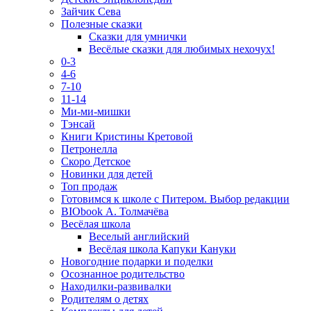
Зайчик Сева
Полезные сказки
Сказки для умнички
Весёлые сказки для любимых нехочух!
0-3
4-6
7-10
11-14
Ми-ми-мишки
Тэнсай
Книги Кристины Кретовой
Петронелла
Скоро Детское
Новинки для детей
Топ продаж
Готовимся к школе с Питером. Выбор редакции
BIObook А. Толмачёва
Весёлая школа
Веселый английский
Весёлая школа Капуки Кануки
Новогодние подарки и поделки
Осознанное родительство
Находилки-развивалки
Родителям о детях