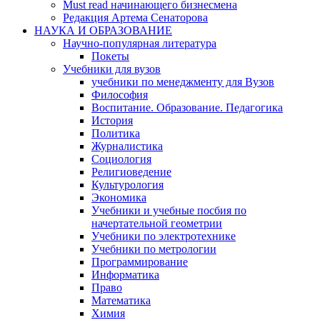
Must read начинающего бизнесмена
Редакция Артема Сенаторова
НАУКА И ОБРАЗОВАНИЕ
Научно-популярная литература
Покеты
Учебники для вузов
учебники по менеджменту для Вузов
Философия
Воспитание. Образование. Педагогика
История
Политика
Журналистика
Социология
Религиоведение
Культурология
Экономика
Учебники и учебные посбия по
начертательной геометрии
Учебники по электротехнике
Учебники по метрологии
Программирование
Информатика
Право
Математика
Химия