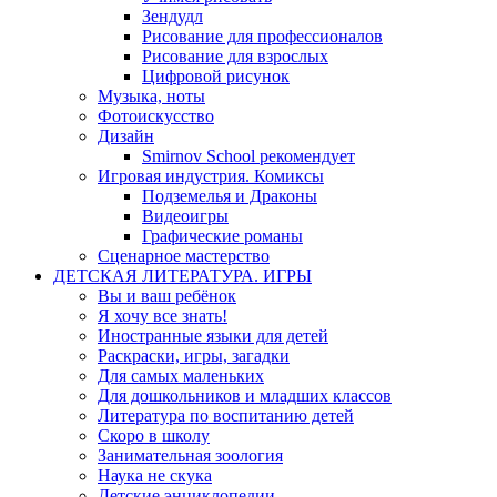
Зендудл
Рисование для профессионалов
Рисование для взрослых
Цифровой рисунок
Музыка, ноты
Фотоискусство
Дизайн
Smirnov School рекомендует
Игровая индустрия. Комиксы
Подземелья и Драконы
Видеоигры
Графические романы
Сценарное мастерство
ДЕТСКАЯ ЛИТЕРАТУРА. ИГРЫ
Вы и ваш ребёнок
Я хочу все знать!
Иностранные языки для детей
Раскраски, игры, загадки
Для самых маленьких
Для дошкольников и младших классов
Литература по воспитанию детей
Скоро в школу
Занимательная зоология
Наука не скука
Детские энциклопедии