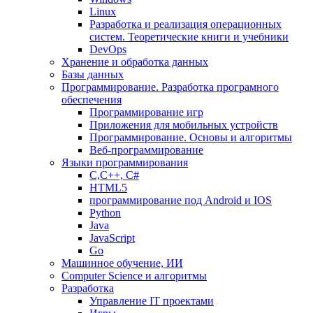
Linux
Разработка и реализация операционных
систем. Теоретические книги и учебники
DevOps
Хранение и обработка данных
Базы данных
Программирование. Разработка програмного
обеспечения
Программирование игр
Приложения для мобильных устройств
Программирование. Основы и алгоритмы
Веб-программирование
Языки программирования
С,С++, С#
HTML5
программирование под Android и IOS
Python
Java
JavaScript
Go
Машинное обучение, ИИ
Computer Science и алгоритмы
Разработка
Управление IT проектами