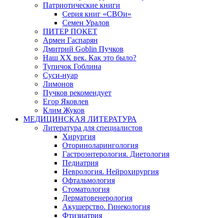
Патриотические книги
Серия книг «СВОи»
Семен Уралов
ПИТЕР ПОКЕТ
Армен Гаспарян
Дмитрий Goblin Пучков
Наш XX век. Как это было?
Тупичок Гоблина
Суси-нуар
Лимонов
Пучков рекомендует
Егор Яковлев
Клим Жуков
МЕДИЦИНСКАЯ ЛИТЕРАТУРА
Литература для специалистов
Хирургия
Оториноларингология
Гастроэнтерология. Диетология
Педиатрия
Неврология. Нейрохирургия
Офтальмология
Стоматология
Дерматовенерология
Акушерство. Гинекология
Фтизиатрия