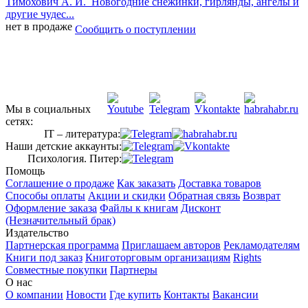
Тимохович А. И.
Новогодние снежинки, гирлянды, ангелы и
другие чудес...
нет в продаже
Сообщить о поступлении
Мы в социальных
сетях:
IT – литература:
Наши детские аккаунты:
Психология. Питер:
Помощь
Соглашение о продаже
Как заказать
Доставка товаров
Способы оплаты
Акции и скидки
Обратная связь
Возврат
Оформление заказа
Файлы к книгам
Дисконт
(Незначительный брак)
Издательство
Партнерская программа
Приглашаем авторов
Рекламодателям
Книги под заказ
Книготорговым организациям
Rights
Совместные покупки
Партнеры
О нас
О компании
Новости
Где купить
Контакты
Вакансии