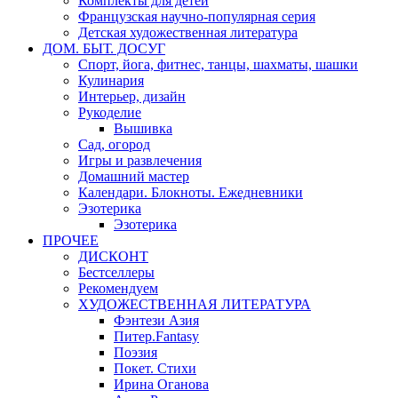
Комплекты для детей
Французская научно-популярная серия
Детская художественная литература
ДОМ. БЫТ. ДОСУГ
Спорт, йога, фитнес, танцы, шахматы, шашки
Кулинария
Интерьер, дизайн
Рукоделие
Вышивка
Сад, огород
Игры и развлечения
Домашний мастер
Календари. Блокноты. Ежедневники
Эзотерика
Эзотерика
ПРОЧЕЕ
ДИСКОНТ
Бестселлеры
Рекомендуем
ХУДОЖЕСТВЕННАЯ ЛИТЕРАТУРА
Фэнтези Азия
Питер.Fantasy
Поэзия
Покет. Стихи
Ирина Оганова