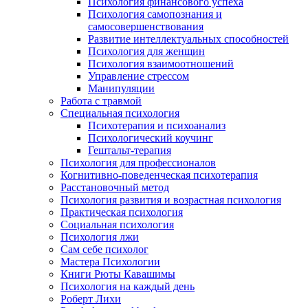
Психология финансового успеха
Психология самопознания и
самосовершенствования
Развитие интеллектуальных способностей
Психология для женщин
Психология взаимоотношений
Управление стрессом
Манипуляции
Работа с травмой
Специальная психология
Психотерапия и психоанализ
Психологический коучинг
Гештальт-терапия
Психология для профессионалов
Когнитивно-поведенческая психотерапия
Расстановочный метод
Психология развития и возрастная психология
Практическая психология
Социальная психология
Психология лжи
Сам себе психолог
Мастера Психологии
Книги Рюты Кавашимы
Психология на каждый день
Роберт Лихи