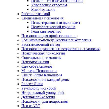
Психология взаимоотношений
Управление стрессом
Манипуляции
Работа с травмой
Специальная психология
Психотерапия и психоанализ
Психологический коучинг
Гештальт-терапия
Психология для профессионалов
Когнитивно-поведенческая психотерапия
Расстановочный метод
Психология развития и возрастная психология
Практическая психология
Социальная психология
Психология лжи
Сам себе психолог
Мастера Психологии
Книги Рюты Кавашимы
Психология на каждый день
Роберт Лихи
Psychology workbook
Нетревожный young adult
Детская психология
Психология для подростков
ПсихиART