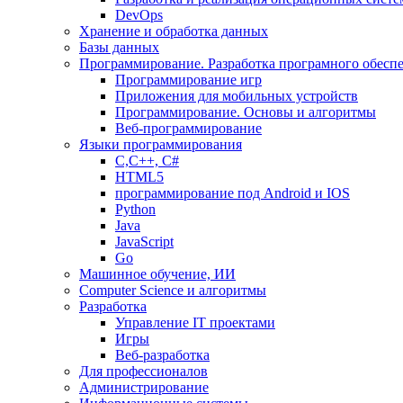
DevOps
Хранение и обработка данных
Базы данных
Программирование. Разработка програмного обесп
Программирование игр
Приложения для мобильных устройств
Программирование. Основы и алгоритмы
Веб-программирование
Языки программирования
С,С++, С#
HTML5
программирование под Android и IOS
Python
Java
JavaScript
Go
Машинное обучение, ИИ
Computer Science и алгоритмы
Разработка
Управление IT проектами
Игры
Веб-разработка
Для профессионалов
Администрирование