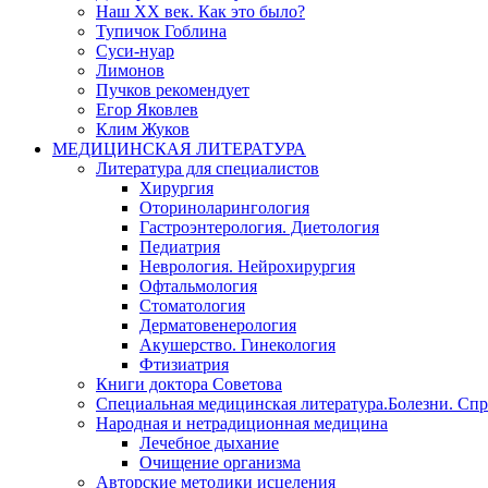
Наш XX век. Как это было?
Тупичок Гоблина
Суси-нуар
Лимонов
Пучков рекомендует
Егор Яковлев
Клим Жуков
МЕДИЦИНСКАЯ ЛИТЕРАТУРА
Литература для специалистов
Хирургия
Оториноларингология
Гастроэнтерология. Диетология
Педиатрия
Неврология. Нейрохирургия
Офтальмология
Стоматология
Дерматовенерология
Акушерство. Гинекология
Фтизиатрия
Книги доктора Советова
Специальная медицинская литература.Болезни. Сп
Народная и нетрадиционная медицина
Лечебное дыхание
Очищение организма
Авторские методики исцеления