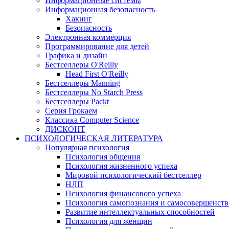
Информационные системы
Информационная безопасность
Хакинг
Безопасность
Электронная коммерция
Программирование для детей
Графика и дизайн
Бестселлеры O'Reilly
Head First O'Reilly
Бестселлеры Manning
Бестселлеры No Starch Press
Бестселлеры Packt
Серия Грокаем
Классика Computer Science
ДИСКОНТ
ПСИХОЛОГИЧЕСКАЯ ЛИТЕРАТУРА
Популярная психология
Психология общения
Психология жизненного успеха
Мировой психологический бестселлер
НЛП
Психология финансового успеха
Психология самопознания и самосовершенст
Развитие интеллектуальных способностей
Психология для женщин