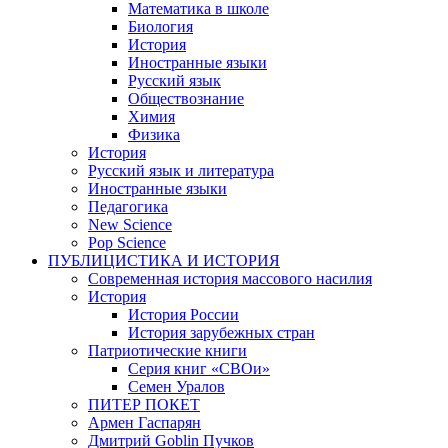
Математика в школе
Биология
История
Иностранные языки
Русский язык
Обществознание
Химия
Физика
История
Русский язык и литература
Иностранные языки
Педагогика
New Science
Pop Science
ПУБЛИЦИСТИКА И ИСТОРИЯ
Современная история массового насилия
История
История России
История зарубежных стран
Патриотические книги
Серия книг «СВОи»
Семен Уралов
ПИТЕР ПОКЕТ
Армен Гаспарян
Дмитрий Goblin Пучков