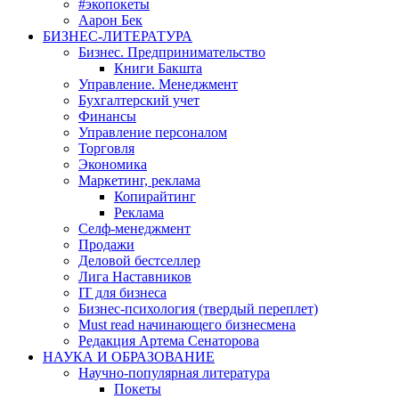
#экопокеты
Аарон Бек
БИЗНЕС-ЛИТЕРАТУРА
Бизнес. Предпринимательство
Книги Бакшта
Управление. Менеджмент
Бухгалтерский учет
Финансы
Управление персоналом
Торговля
Экономика
Маркетинг, реклама
Копирайтинг
Реклама
Селф-менеджмент
Продажи
Деловой бестселлер
Лига Наставников
IT для бизнеса
Бизнес-психология (твердый переплет)
Must read начинающего бизнесмена
Редакция Артема Сенаторова
НАУКА И ОБРАЗОВАНИЕ
Научно-популярная литература
Покеты