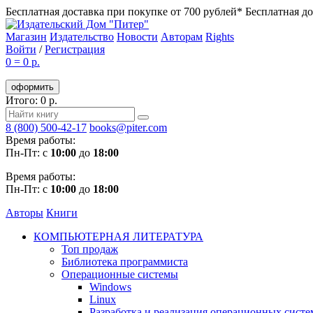
Бесплатная доставка при покупке от 700 рублей*
Бесплатная до
Магазин
Издательство
Новости
Авторам
Rights
Войти
/
Регистрация
0
=
0 р.
оформить
Итого: 0 р.
8 (800) 500-42-17
books@piter.com
Время работы:
Пн-Пт: с
10:00
до
18:00
Время работы:
Пн-Пт: с
10:00
до
18:00
Авторы
Книги
КОМПЬЮТЕРНАЯ ЛИТЕРАТУРА
Топ продаж
Библиотека программиста
Операционные системы
Windows
Linux
Разработка и реализация операционных систе