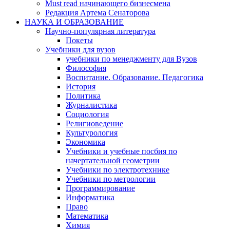
Must read начинающего бизнесмена
Редакция Артема Сенаторова
НАУКА И ОБРАЗОВАНИЕ
Научно-популярная литература
Покеты
Учебники для вузов
учебники по менеджменту для Вузов
Философия
Воспитание. Образование. Педагогика
История
Политика
Журналистика
Социология
Религиоведение
Культурология
Экономика
Учебники и учебные посбия по
начертательной геометрии
Учебники по электротехнике
Учебники по метрологии
Программирование
Информатика
Право
Математика
Химия