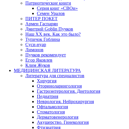
Патриотические книги
Серия книг «СВОи»
Семен Уралов
ПИТЕР ПОКЕТ
Армен Гаспарян
Дмитрий Goblin Пучков
Наш XX век. Как это было?
Тупичок Гоблина
Суси-нуар
Лимонов
Пучков рекомендует
Егор Яковлев
Клим Жуков
МЕДИЦИНСКАЯ ЛИТЕРАТУРА
Литература для специалистов
Хирургия
Оториноларингология
Гастроэнтерология. Диетология
Педиатрия
Неврология. Нейрохирургия
Офтальмология
Стоматология
Дерматовенерология
Акушерство. Гинекология
Фтизиатрия