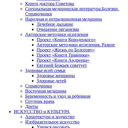
Книги доктора Советова
Специальная медицинская литература.Болезни.
Справочники
Народная и нетрадиционная медицина
Лечебное дыхание
Очищение организма
Авторские методики исцеления
Проект «Книги Кородецкого»
Авторские методики исцеления. Разное
Проект «Жизнь по Болотову»
Проект «Книги Травинки»
Проект «Книги Андреева»
Евгений Божьев советует
Здоровье всей семьи
Здоровье женщины
Здоровье детей
Справочники
Восточная медицина
Беременность и уход за ребенком
Спутник врача
Диеты
ИСКУССТВО и КУЛЬТУРА
Архитектура и зодчество
Изобразительное искусство
Учимся рисовать