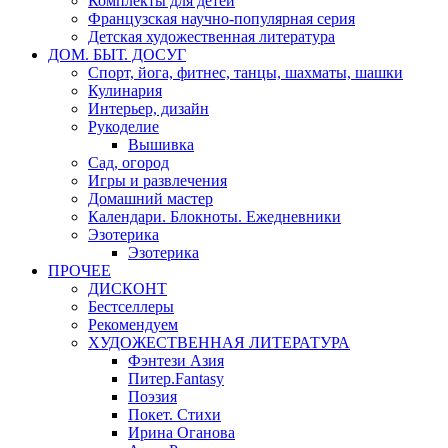
Комплекты для детей
Французская научно-популярная серия
Детская художественная литература
ДОМ. БЫТ. ДОСУГ
Спорт, йога, фитнес, танцы, шахматы, шашки
Кулинария
Интерьер, дизайн
Рукоделие
Вышивка
Сад, огород
Игры и развлечения
Домашний мастер
Календари. Блокноты. Ежедневники
Эзотерика
Эзотерика
ПРОЧЕЕ
ДИСКОНТ
Бестселлеры
Рекомендуем
ХУДОЖЕСТВЕННАЯ ЛИТЕРАТУРА
Фэнтези Азия
Питер.Fantasy
Поэзия
Покет. Стихи
Ирина Оганова