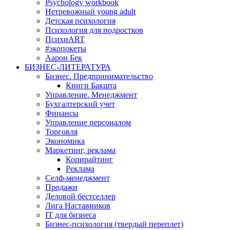
Psychology workbook
Нетревожный young adult
Детская психология
Психология для подростков
ПсихиART
#экопокеты
Аарон Бек
БИЗНЕС-ЛИТЕРАТУРА
Бизнес. Предпринимательство
Книги Бакшта
Управление. Менеджмент
Бухгалтерский учет
Финансы
Управление персоналом
Торговля
Экономика
Маркетинг, реклама
Копирайтинг
Реклама
Селф-менеджмент
Продажи
Деловой бестселлер
Лига Наставников
IT для бизнеса
Бизнес-психология (твердый переплет)