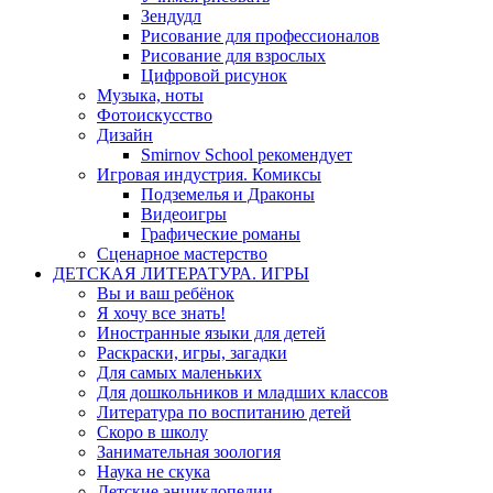
Зендудл
Рисование для профессионалов
Рисование для взрослых
Цифровой рисунок
Музыка, ноты
Фотоискусство
Дизайн
Smirnov School рекомендует
Игровая индустрия. Комиксы
Подземелья и Драконы
Видеоигры
Графические романы
Сценарное мастерство
ДЕТСКАЯ ЛИТЕРАТУРА. ИГРЫ
Вы и ваш ребёнок
Я хочу все знать!
Иностранные языки для детей
Раскраски, игры, загадки
Для самых маленьких
Для дошкольников и младших классов
Литература по воспитанию детей
Скоро в школу
Занимательная зоология
Наука не скука
Детские энциклопедии