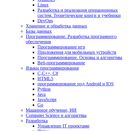
Linux
Разработка и реализация операционных
систем. Теоретические книги и учебники
DevOps
Хранение и обработка данных
Базы данных
Программирование. Разработка програмного
обеспечения
Программирование игр
Приложения для мобильных устройств
Программирование. Основы и алгоритмы
Веб-программирование
Языки программирования
С,С++, С#
HTML5
программирование под Android и IOS
Python
Java
JavaScript
Go
Машинное обучение, ИИ
Computer Science и алгоритмы
Разработка
Управление IT проектами