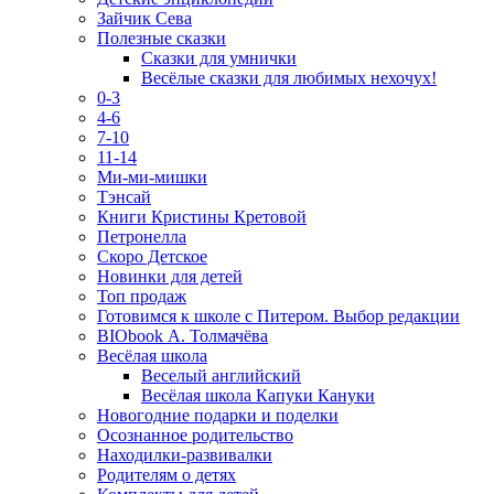
Зайчик Сева
Полезные сказки
Сказки для умнички
Весёлые сказки для любимых нехочух!
0-3
4-6
7-10
11-14
Ми-ми-мишки
Тэнсай
Книги Кристины Кретовой
Петронелла
Скоро Детское
Новинки для детей
Топ продаж
Готовимся к школе с Питером. Выбор редакции
BIObook А. Толмачёва
Весёлая школа
Веселый английский
Весёлая школа Капуки Кануки
Новогодние подарки и поделки
Осознанное родительство
Находилки-развивалки
Родителям о детях