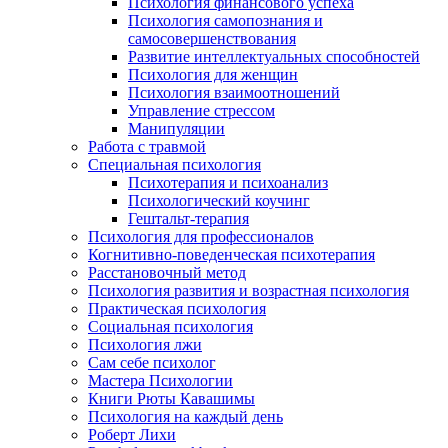
Психология финансового успеха
Психология самопознания и
самосовершенствования
Развитие интеллектуальных способностей
Психология для женщин
Психология взаимоотношений
Управление стрессом
Манипуляции
Работа с травмой
Специальная психология
Психотерапия и психоанализ
Психологический коучинг
Гештальт-терапия
Психология для профессионалов
Когнитивно-поведенческая психотерапия
Расстановочный метод
Психология развития и возрастная психология
Практическая психология
Социальная психология
Психология лжи
Сам себе психолог
Мастера Психологии
Книги Рюты Кавашимы
Психология на каждый день
Роберт Лихи