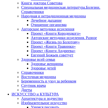
Книги доктора Советова
Специальная медицинская литература.Болезни.
Справочники
Народная и нетрадиционная медицина
Лечебное дыхание
Очищение организма
Авторские методики исцеления
Проект «Книги Кородецкого»
Авторские методики исцеления. Разное
Проект «Жизнь по Болотову»
Проект «Книги Травинки»
Проект «Книги Андреева»
Евгений Божьев советует
Здоровье всей семьи
Здоровье женщины
Здоровье детей
Справочники
Восточная медицина
Беременность и уход за ребенком
Спутник врача
Диеты
ИСКУССТВО и КУЛЬТУРА
Архитектура и зодчество
Изобразительное искусство
Учимся рисовать