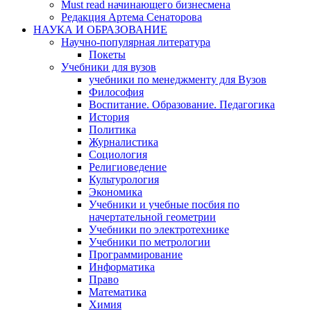
Must read начинающего бизнесмена
Редакция Артема Сенаторова
НАУКА И ОБРАЗОВАНИЕ
Научно-популярная литература
Покеты
Учебники для вузов
учебники по менеджменту для Вузов
Философия
Воспитание. Образование. Педагогика
История
Политика
Журналистика
Социология
Религиоведение
Культурология
Экономика
Учебники и учебные посбия по
начертательной геометрии
Учебники по электротехнике
Учебники по метрологии
Программирование
Информатика
Право
Математика
Химия