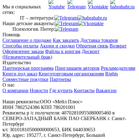
Мы в социальных
сетях:
IT – литература:
Наши детские аккаунты:
Психология. Питер:
Помощь
Соглашение о продаже
Как заказать
Доставка товаров
Способы оплаты
Акции и скидки
Обратная связь
Возврат
Оформление заказа
Файлы к книгам
Дисконт
(Незначительный брак)
Издательство
Партнерская программа
Приглашаем авторов
Рекламодателям
Книги под заказ
Книготорговым организациям
Rights
Совместные покупки
Партнеры
О нас
О компании
Новости
Где купить
Контакты
Вакансии
Наши реквизиты:ООО «Мейл Плюс»
ИНН 7802524386 КПП 780201001
Реквизиты р /с получателя: 40702810955080005460 в
СЕВЕРО-ЗАПАДНЫЙ БАНК ПАО СБЕРБАНК г. Санкт-
Петербург
к/с 30101810500000000653, БИК 044030653
Юр. адрес: 195277, г. Санкт-Петербург, Большой