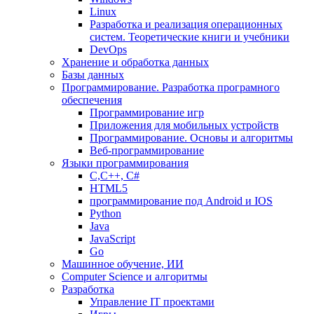
Linux
Разработка и реализация операционных
систем. Теоретические книги и учебники
DevOps
Хранение и обработка данных
Базы данных
Программирование. Разработка програмного
обеспечения
Программирование игр
Приложения для мобильных устройств
Программирование. Основы и алгоритмы
Веб-программирование
Языки программирования
С,С++, С#
HTML5
программирование под Android и IOS
Python
Java
JavaScript
Go
Машинное обучение, ИИ
Computer Science и алгоритмы
Разработка
Управление IT проектами