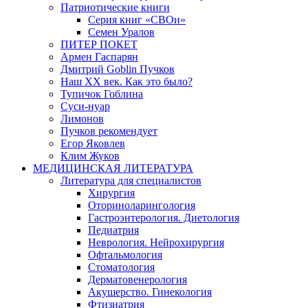
Патриотические книги
Серия книг «СВОи»
Семен Уралов
ПИТЕР ПОКЕТ
Армен Гаспарян
Дмитрий Goblin Пучков
Наш XX век. Как это было?
Тупичок Гоблина
Суси-нуар
Лимонов
Пучков рекомендует
Егор Яковлев
Клим Жуков
МЕДИЦИНСКАЯ ЛИТЕРАТУРА
Литература для специалистов
Хирургия
Оториноларингология
Гастроэнтерология. Диетология
Педиатрия
Неврология. Нейрохирургия
Офтальмология
Стоматология
Дерматовенерология
Акушерство. Гинекология
Фтизиатрия