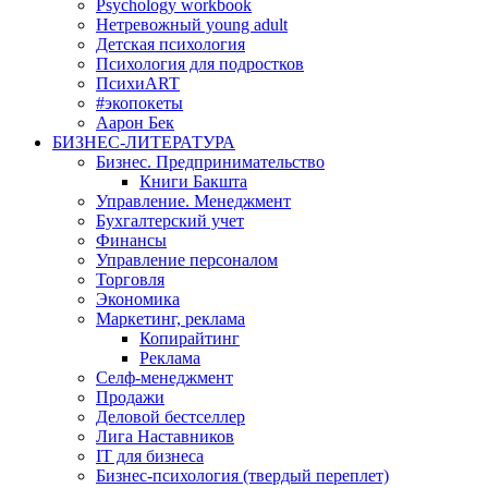
Psychology workbook
Нетревожный young adult
Детская психология
Психология для подростков
ПсихиART
#экопокеты
Аарон Бек
БИЗНЕС-ЛИТЕРАТУРА
Бизнес. Предпринимательство
Книги Бакшта
Управление. Менеджмент
Бухгалтерский учет
Финансы
Управление персоналом
Торговля
Экономика
Маркетинг, реклама
Копирайтинг
Реклама
Селф-менеджмент
Продажи
Деловой бестселлер
Лига Наставников
IT для бизнеса
Бизнес-психология (твердый переплет)