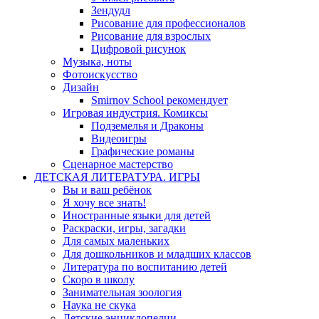
Зендудл
Рисование для профессионалов
Рисование для взрослых
Цифровой рисунок
Музыка, ноты
Фотоискусство
Дизайн
Smirnov School рекомендует
Игровая индустрия. Комиксы
Подземелья и Драконы
Видеоигры
Графические романы
Сценарное мастерство
ДЕТСКАЯ ЛИТЕРАТУРА. ИГРЫ
Вы и ваш ребёнок
Я хочу все знать!
Иностранные языки для детей
Раскраски, игры, загадки
Для самых маленьких
Для дошкольников и младших классов
Литература по воспитанию детей
Скоро в школу
Занимательная зоология
Наука не скука
Детские энциклопедии