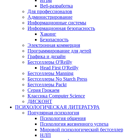
Игры
Веб-разработка
Для профессионалов
Администрирование
Информационные системы
Информационная безопасность
Хакинг
Безопасность
Электронная коммерция
Программирование для детей
Графика и дизайн
Бестселлеры O'Reilly
Head First O'Reilly
Бестселлеры Manning
Бестселлеры No Starch Press
Бестселлеры Packt
Серия Грокаем
Классика Computer Science
ДИСКОНТ
ПСИХОЛОГИЧЕСКАЯ ЛИТЕРАТУРА
Популярная психология
Психология общения
Психология жизненного успеха
Мировой психологический бестселлер
НЛП