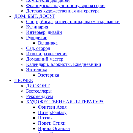
Комплекты для детей
Французская научно-популярная серия
Детская художественная литература
ДОМ. БЫТ. ДОСУГ
Спорт, йога, фитнес, танцы, шахматы, шашки
Кулинария
Интерьер, дизайн
Рукоделие
Вышивка
Сад, огород
Игры и развлечения
Домашний мастер
Календари. Блокноты. Ежедневники
Эзотерика
Эзотерика
ПРОЧЕЕ
ДИСКОНТ
Бестселлеры
Рекомендуем
ХУДОЖЕСТВЕННАЯ ЛИТЕРАТУРА
Фэнтези Азия
Питер.Fantasy
Поэзия
Покет. Стихи
Ирина Оганова