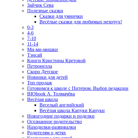
Зайчик Сева
Полезные сказки
Сказки для умнички
Весёлые сказки для любимых нехочух!
0-3
4-6
7-10
11-14
Ми-ми-мишки
Тэнсай
Книги Кристины Кретовой
Петронелла
Скоро Детское
Новинки для детей
Топ продаж
Готовимся к школе с Питером. Выбор редакции
BIObook А. Толмачёва
Весёлая школа
Веселый английский
Весёлая школа Капуки Кануки
Новогодние подарки и поделки
Осознанное родительство
Находилки-развивалки
Родителям о детях