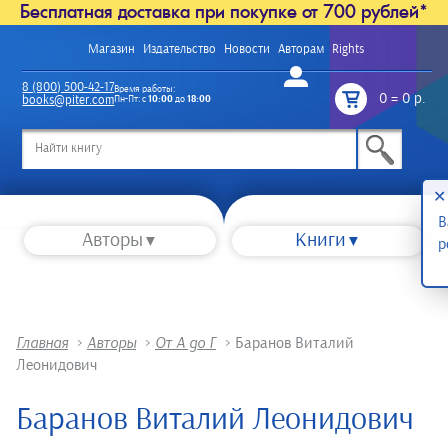
Бесплатная доставка при покупке от 700 рублей*
Магазин
Издательство
Новости
Авторам
Rights
Войти
8 (800) 500-42-17
Время работы:
0
=
0 р.
books@piter.com
Пн-Пт: с
10:00
до
18:00
/
✕
В
Авторы
Книги
р
Главная
>
Авторы
>
От А до Г
>
Баранов Виталий
Леонидович
Баранов Виталий Леонидович