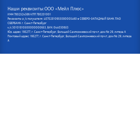
Наши реквизиты:ООО «Мейл Плюс»
ИНН 7802524386 КПП 780201001
Реквизиты р /с получателя: 40702810955080005460 в СЕВЕРО-ЗАПАДНЫЙ БАНК ПАО
СБЕРБАНК г. Санкт-Петербург
к/с 30101810500000000653, БИК 044030653
Юр. адрес: 195277, г. Санкт-Петербург, Большой Сампсониевский пр-кт, дом № 29, литера А
Почтовый адрес: 195277, г. Санкт-Петербург, Большой Сампсониевский пр-кт, дом № 29, литера
А