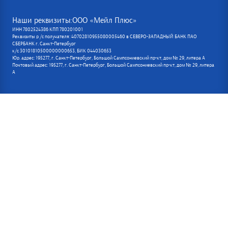
Наши реквизиты:ООО «Мейл Плюс»
ИНН 7802524386 КПП 780201001
Реквизиты р /с получателя: 40702810955080005460 в СЕВЕРО-ЗАПАДНЫЙ БАНК ПАО
СБЕРБАНК г. Санкт-Петербург
к/с 30101810500000000653, БИК 044030653
Юр. адрес: 195277, г. Санкт-Петербург, Большой Сампсониевский пр-кт, дом № 29, литера А
Почтовый адрес: 195277, г. Санкт-Петербург, Большой Сампсониевский пр-кт, дом № 29, литера
А