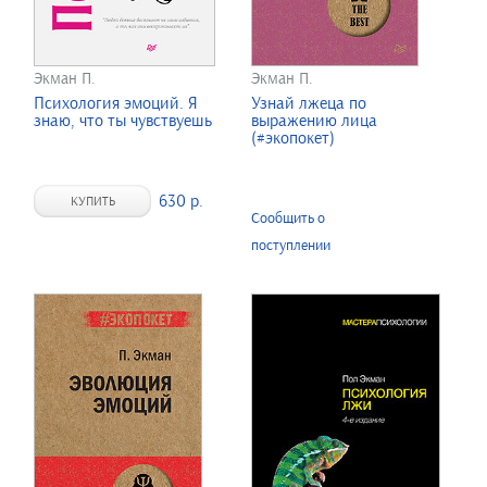
Экман П.
Экман П.
Психология эмоций. Я
Узнай лжеца по
знаю, что ты чувствуешь
выражению лица
(#экопокет)
630 р.
КУПИТЬ
Сообщить о
поступлении