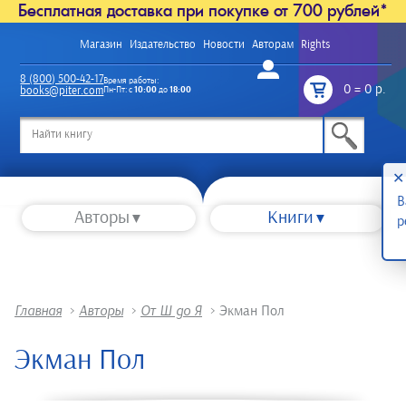
Бесплатная доставка при покупке от 700 рублей*
Магазин
Издательство
Новости
Авторам
Rights
Войти
8 (800) 500-42-17
Время работы:
0
=
0 р.
books@piter.com
Пн-Пт: с
10:00
до
18:00
/
✕
В
Авторы
Книги
р
Главная
>
Авторы
>
От Ш до Я
>
Экман Пол
Экман Пол