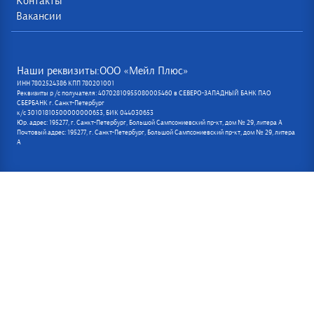
Контакты
Вакансии
Наши реквизиты:ООО «Мейл Плюс»
ИНН 7802524386 КПП 780201001
Реквизиты р /с получателя: 40702810955080005460 в СЕВЕРО-ЗАПАДНЫЙ БАНК ПАО
СБЕРБАНК г. Санкт-Петербург
к/с 30101810500000000653, БИК 044030653
Юр. адрес: 195277, г. Санкт-Петербург, Большой Сампсониевский пр-кт, дом № 29, литера А
Почтовый адрес: 195277, г. Санкт-Петербург, Большой Сампсониевский пр-кт, дом № 29, литера
А