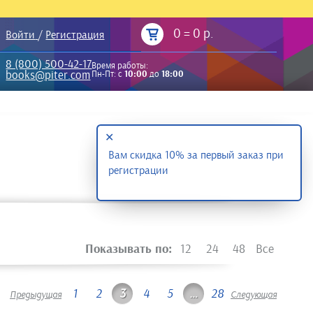
0
=
0 р.
Войти
/
Регистрация
8 (800) 500-42-17
Время работы:
books@piter.com
Пн-Пт: с
10:00
до
18:00
✕
Вам скидка 10% за первый заказ при
регистрации
Показывать по:
12
24
48
Все
1
2
3
4
5
…
28
Предыдущая
Следующая