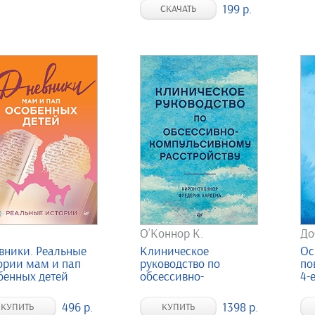
199 р.
СКАЧАТЬ
О’Коннор К.
До
вники. Реальные
Клиническое
Ос
ории мам и пап
руководство по
по
бенных детей
обсессивно-
4-е
компульсивному...
496 р.
1398 р.
КУПИТЬ
КУПИТЬ