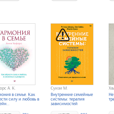
орс А. К.
Суизи М.
Хв
мония в семье. Как
Внутренние семейные
Не
ести силу и любовь в
системы: терапия
тр
йн...
зависимостей