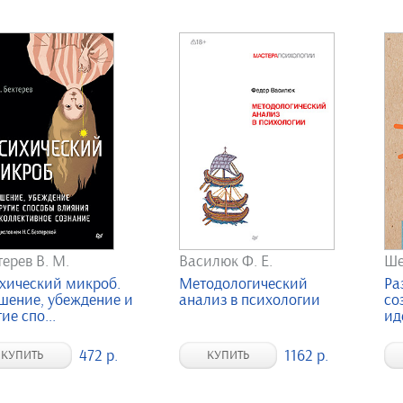
терев В. М.
Василюк Ф. Е.
Ше
хический микроб.
Методологический
Ра
шение, убеждение и
анализ в психологии
со
ие спо...
ид
472 р.
1162 р.
КУПИТЬ
КУПИТЬ