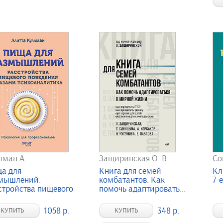
лман А.
Защиринская О. В.
Со
а для
Книга для семей
Кл
мышлений.
комбатантов. Как
7-е
стройства пищевого
помочь адаптировать...
дени...
1058 р.
348 р.
КУПИТЬ
КУПИТЬ