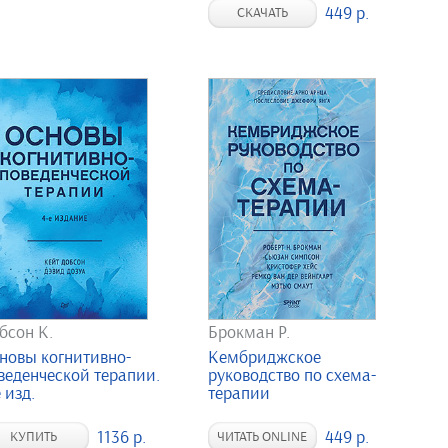
449 р.
СКАЧАТЬ
бсон К.
Брокман Р.
новы когнитивно-
Кембриджское
веденческой терапии.
руководство по схема-
 изд.
терапии
1136 р.
449 р.
КУПИТЬ
ЧИТАТЬ ONLINE