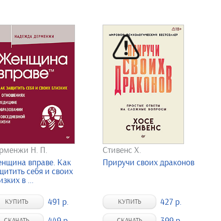
рменжи Н. П.
Стивенс Х.
нщина вправе. Как
Приручи своих драконов
щитить себя и своих
зких в ...
491 р.
427 р.
КУПИТЬ
КУПИТЬ
449 р.
399 р.
СКАЧАТЬ
СКАЧАТЬ