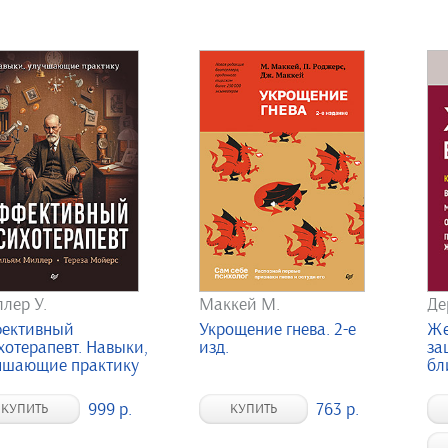
лер У.
Маккей М.
Де
ективный
Укрощение гнева. 2-е
Же
хотерапевт. Навыки,
изд.
за
чшающие практику
бли
999 р.
763 р.
КУПИТЬ
КУПИТЬ