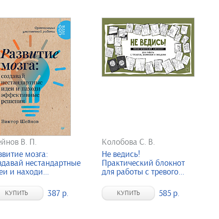
йнов В. П.
Колобова С. В.
звитие мозга:
Не ведись!
здавай нестандартные
Практический блокнот
еи и находи...
для работы с тревого...
387 р.
585 р.
КУПИТЬ
КУПИТЬ