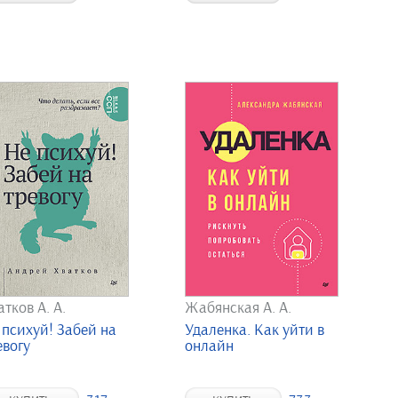
атков А. А.
Жабянская А. А.
 психуй! Забей на
Удаленка. Как уйти в
евогу
онлайн