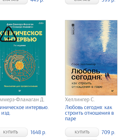
ммерз-Фланаган Д.
Хеллингер С.
иническое интервью.
Любовь сегодня: как
 изд.
строить отношения в
паре
1648 р.
709 р.
КУПИТЬ
КУПИТЬ