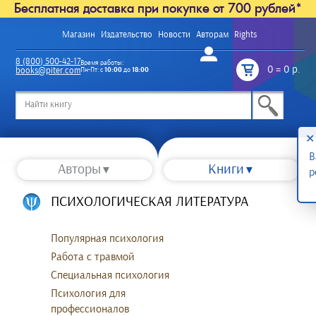
Бесплатная доставка при покупке от 700 рублей*
Магазин
Издательство
Новости
Авторам
Rights
Войти
8 (800) 500-42-17
Время работы:
0
=
0 р.
books@piter.com
Пн-Пт: с
10:00
до
18:00
/
✕
В
Авторы
Книги
р
ПСИХОЛОГИЧЕСКАЯ ЛИТЕРАТУРА
Популярная психология
Работа с травмой
Специальная психология
Психология для
профессионалов