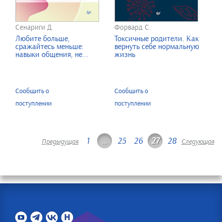
Сенариги Д.
Форвард С.
Любите больше,
Токсичные родители. Как
сражайтесь меньше:
вернуть себе нормальную
навыки общения, не...
жизнь
Сообщить о
Сообщить о
поступлении
поступлении
1
…
25
26
27
28
Предыдущая
Следующая