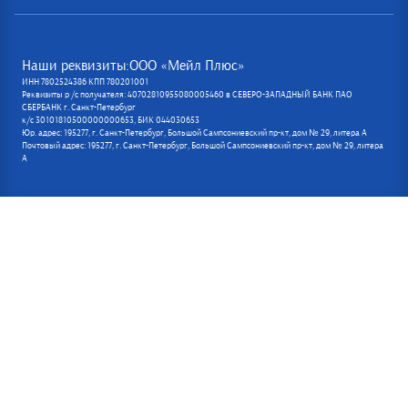
Наши реквизиты:ООО «Мейл Плюс»
ИНН 7802524386 КПП 780201001
Реквизиты р /с получателя: 40702810955080005460 в СЕВЕРО-ЗАПАДНЫЙ БАНК ПАО
СБЕРБАНК г. Санкт-Петербург
к/с 30101810500000000653, БИК 044030653
Юр. адрес: 195277, г. Санкт-Петербург, Большой Сампсониевский пр-кт, дом № 29, литера А
Почтовый адрес: 195277, г. Санкт-Петербург, Большой Сампсониевский пр-кт, дом № 29, литера
А