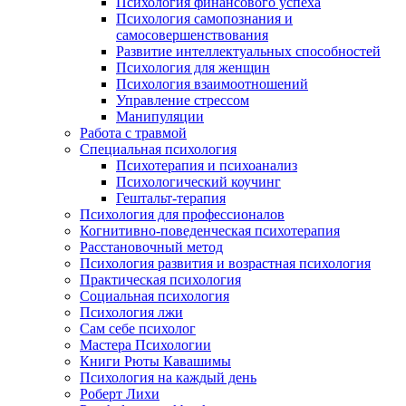
Психология финансового успеха
Психология самопознания и
самосовершенствования
Развитие интеллектуальных способностей
Психология для женщин
Психология взаимоотношений
Управление стрессом
Манипуляции
Работа с травмой
Специальная психология
Психотерапия и психоанализ
Психологический коучинг
Гештальт-терапия
Психология для профессионалов
Когнитивно-поведенческая психотерапия
Расстановочный метод
Психология развития и возрастная психология
Практическая психология
Социальная психология
Психология лжи
Сам себе психолог
Мастера Психологии
Книги Рюты Кавашимы
Психология на каждый день
Роберт Лихи