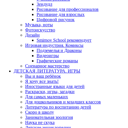
Зендудл
Рисование для профессионалов
Рисование для взрослых
Цифровой рисунок
Музыка, ноты
Фотоискусство
Дизайн
Smirnov School рекомендует
Игровая индустрия. Комиксы
Подземелья и Драконы
Видеоигры
Графические романы
Сценарное мастерство
ДЕТСКАЯ ЛИТЕРАТУРА. ИГРЫ
Вы и ваш ребёнок
Я хочу все знать!
Иностранные языки для детей
Раскраски, игры, загадки
Для самых маленьких
Для дошкольников и младших классов
Литература по воспитанию детей
Скоро в школу
Занимательная зоология
Наука не скука
Детские энциклопедии