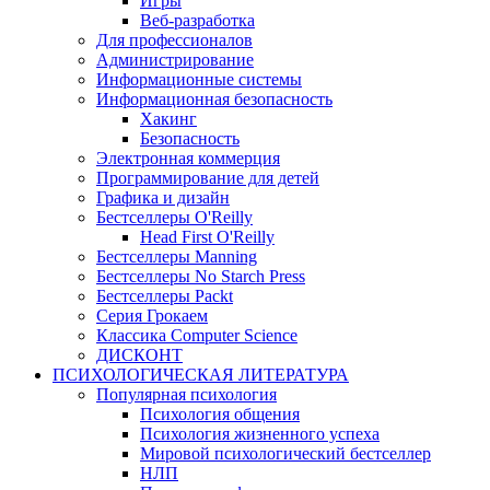
Игры
Веб-разработка
Для профессионалов
Администрирование
Информационные системы
Информационная безопасность
Хакинг
Безопасность
Электронная коммерция
Программирование для детей
Графика и дизайн
Бестселлеры O'Reilly
Head First O'Reilly
Бестселлеры Manning
Бестселлеры No Starch Press
Бестселлеры Packt
Серия Грокаем
Классика Computer Science
ДИСКОНТ
ПСИХОЛОГИЧЕСКАЯ ЛИТЕРАТУРА
Популярная психология
Психология общения
Психология жизненного успеха
Мировой психологический бестселлер
НЛП