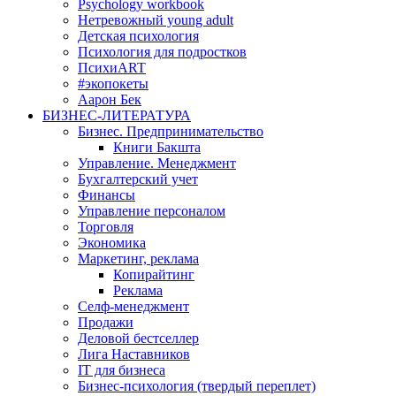
Psychology workbook
Нетревожный young adult
Детская психология
Психология для подростков
ПсихиART
#экопокеты
Аарон Бек
БИЗНЕС-ЛИТЕРАТУРА
Бизнес. Предпринимательство
Книги Бакшта
Управление. Менеджмент
Бухгалтерский учет
Финансы
Управление персоналом
Торговля
Экономика
Маркетинг, реклама
Копирайтинг
Реклама
Селф-менеджмент
Продажи
Деловой бестселлер
Лига Наставников
IT для бизнеса
Бизнес-психология (твердый переплет)