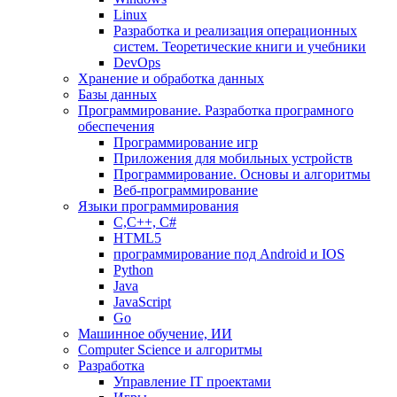
Linux
Разработка и реализация операционных
систем. Теоретические книги и учебники
DevOps
Хранение и обработка данных
Базы данных
Программирование. Разработка програмного
обеспечения
Программирование игр
Приложения для мобильных устройств
Программирование. Основы и алгоритмы
Веб-программирование
Языки программирования
С,С++, С#
HTML5
программирование под Android и IOS
Python
Java
JavaScript
Go
Машинное обучение, ИИ
Computer Science и алгоритмы
Разработка
Управление IT проектами