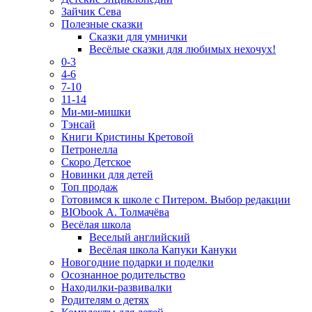
Зайчик Сева
Полезные сказки
Сказки для умнички
Весёлые сказки для любимых нехочух!
0-3
4-6
7-10
11-14
Ми-ми-мишки
Тэнсай
Книги Кристины Кретовой
Петронелла
Скоро Детское
Новинки для детей
Топ продаж
Готовимся к школе с Питером. Выбор редакции
BIObook А. Толмачёва
Весёлая школа
Веселый английский
Весёлая школа Капуки Кануки
Новогодние подарки и поделки
Осознанное родительство
Находилки-развивалки
Родителям о детях