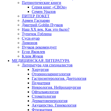
Патриотические книги
Серия книг «СВОи»
Семен Уралов
ПИТЕР ПОКЕТ
Армен Гаспарян
Дмитрий Goblin Пучков
Наш XX век. Как это было?
Тупичок Гоблина
Суси-нуар
Лимонов
Пучков рекомендует
Егор Яковлев
Клим Жуков
МЕДИЦИНСКАЯ ЛИТЕРАТУРА
Литература для специалистов
Хирургия
Оториноларингология
Гастроэнтерология. Диетология
Педиатрия
Неврология. Нейрохирургия
Офтальмология
Стоматология
Дерматовенерология
Акушерство. Гинекология
Фтизиатрия