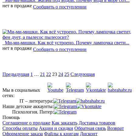
Ми-ми-мишки. Жизнь под водой. Почему вода в море сол...
нет в продаже
Сообщить о поступлении
Ми-ми-мишки. Как всё устроено. Почему лампочка свети...
нет в продаже
Сообщить о поступлении
Предыдущая
1
…
21
22
23
24
25
Следующая
Мы в социальных
сетях:
IT – литература:
Наши детские аккаунты:
Психология. Питер:
Помощь
Соглашение о продаже
Как заказать
Доставка товаров
Способы оплаты
Акции и скидки
Обратная связь
Возврат
Оформление заказа
Файлы к книгам
Дисконт