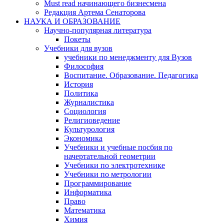
Must read начинающего бизнесмена
Редакция Артема Сенаторова
НАУКА И ОБРАЗОВАНИЕ
Научно-популярная литература
Покеты
Учебники для вузов
учебники по менеджменту для Вузов
Философия
Воспитание. Образование. Педагогика
История
Политика
Журналистика
Социология
Религиоведение
Культурология
Экономика
Учебники и учебные посбия по
начертательной геометрии
Учебники по электротехнике
Учебники по метрологии
Программирование
Информатика
Право
Математика
Химия