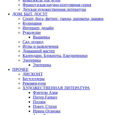
Комплекты для детей
Французская научно-популярная серия
Детская художественная литература
ДОМ. БЫТ. ДОСУГ
Спорт, йога, фитнес, танцы, шахматы, шашки
Кулинария
Интерьер, дизайн
Рукоделие
Вышивка
Сад, огород
Игры и развлечения
Домашний мастер
Календари. Блокноты. Ежедневники
Эзотерика
Эзотерика
ПРОЧЕЕ
ДИСКОНТ
Бестселлеры
Рекомендуем
ХУДОЖЕСТВЕННАЯ ЛИТЕРАТУРА
Фэнтези Азия
Питер.Fantasy
Поэзия
Покет. Стихи
Ирина Оганова