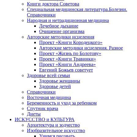
Книги доктора Советова
Специальная медицинская литература.Болезни.
Справочники
Народная и нетрадиционная медицина
Лечебное дыхание
Очищение организма
Авторские методики исцеления
Проект «Книги Кородецкого»
Авторские методики исцеления. Разное
Проект «Жизнь по Болотову»
Проект «Книги Травинки»
Проект «Книги Андреева»
Евгений Божьев советует
Здоровье всей семьи
Здоровье женщины
Здоровье детей
Справочники
Восточная медицина
Беременность и уход за ребенком
Спутник врача
Диеты
ИСКУССТВО и КУЛЬТУРА
Архитектура и зодчество
Изобразительное искусство
Учимся рисовать