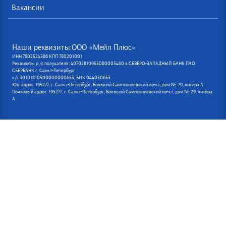
Вакансии
Наши реквизиты:ООО «Мейл Плюс»
ИНН 7802524386 КПП 780201001
Реквизиты р /с получателя: 40702810955080005460 в СЕВЕРО-ЗАПАДНЫЙ БАНК ПАО
СБЕРБАНК г. Санкт-Петербург
к/с 30101810500000000653, БИК 044030653
Юр. адрес: 195277, г. Санкт-Петербург, Большой Сампсониевский пр-кт, дом № 29, литера А
Почтовый адрес: 195277, г. Санкт-Петербург, Большой Сампсониевский пр-кт, дом № 29, литера
А