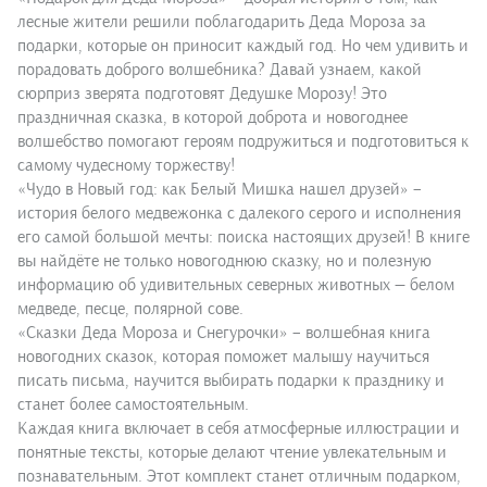
лесные жители решили поблагодарить Деда Мороза за
подарки, которые он приносит каждый год. Но чем удивить и
порадовать доброго волшебника? Давай узнаем, какой
сюрприз зверята подготовят Дедушке Морозу! Это
праздничная сказка, в которой доброта и новогоднее
волшебство помогают героям подружиться и подготовиться к
самому чудесному торжеству!
«Чудо в Новый год: как Белый Мишка нашел друзей» –
история белого медвежонка с далекого серого и исполнения
его самой большой мечты: поиска настоящих друзей! В книге
вы найдёте не только новогоднюю сказку, но и полезную
информацию об удивительных северных животных — белом
медведе, песце, полярной сове.
«Сказки Деда Мороза и Снегурочки» – волшебная книга
новогодних сказок, которая поможет малышу научиться
писать письма, научится выбирать подарки к празднику и
станет более самостоятельным.
Каждая книга включает в себя атмосферные иллюстрации и
понятные тексты, которые делают чтение увлекательным и
познавательным. Этот комплект станет отличным подарком,