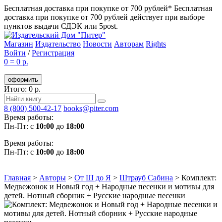
Бесплатная доставка при покупке от 700 рублей*
Бесплатная
доставка при покупке от 700 рублей действует при выборе
пунктов выдачи СДЭК или 5post.
Магазин
Издательство
Новости
Авторам
Rights
Войти
/
Регистрация
0
=
0 р.
оформить
Итого: 0 р.
8 (800) 500-42-17
books@piter.com
Время работы:
Пн-Пт: с
10:00
до
18:00
Время работы:
Пн-Пт: с
10:00
до
18:00
Главная
>
Авторы
>
От Ш до Я
>
Штрауб Сабина
>
Комплект:
Медвежонок и Новый год + Народные песенки и мотивы для
детей. Нотный сборник + Русские народные песенки