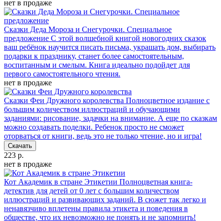
нет в продаже
Сказки Деда Мороза и Снегурочки. Специальное
предложение
С этой волшебной книгой новогодних сказок
ваш ребёнок научится писать письма, украшать дом, выбирать
подарки к празднику, станет более самостоятельным,
воспитанным и смелым. Книга идеально подойдет для
первого самостоятельного чтения.
нет в продаже
Сказки Феи Дружного королевства
Полноцветное издание с
большим количеством иллюстраций и обучающими
заданиями: рисование, задачки на внимание. А еще по сказкам
можно создавать поделки. Ребенок просто не сможет
оторваться от книги, ведь это не только чтение, но и игра!
Скачать
223 р.
нет в продаже
Кот Академик в стране Этикетии
Полноцветная книга-
детектив для детей от 0 лет с большим количеством
иллюстраций и развивающих заданий. В сюжет так легко и
ненавязчиво вплетены правила этикета и поведения в
обществе, что их невозможно не понять и не запомнить!