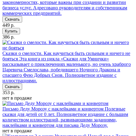
закономерностях, которые важны при создании и развитии
бизнеса услуг. Адресовано руководителям и собственникам
коммерческих предприятий.
Скачать
449 р.
Купить
386 р.
Сказки о смелости. Как научиться быть сильным и ничего не
бояться
Эта книга из цикла «Сказки для Умнички»
рассказывает о приключениях маленького, но очень храброго
Царевича Смелослава, победившего Ночного Дракона и
спасшего Фею Добрых Снов. Полноцветное издание с
иллюстрациями.
Скачать
353 р.
нет в продаже
Письмо Деду Морозу с наклейками и конвертом
Полезные
сказки для детей от 0 лет. Полноцветное издание с большим
количеством иллюстраций, развивающими заданиями,
наклейками и конвертом для письма Деду Морозу.
нет в продаже