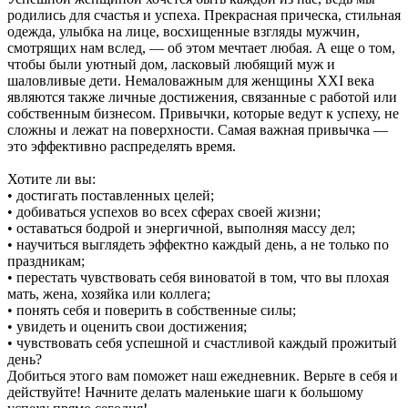
родились для счастья и успеха. Прекрасная прическа, стильная
одежда, улыбка на лице, восхищенные взгляды мужчин,
смотрящих нам вслед, — об этом мечтает любая. А еще о том,
чтобы были уютный дом, ласковый любящий муж и
шаловливые дети. Немаловажным для женщины XXI века
являются также личные достижения, связанные с работой или
собственным бизнесом. Привычки, которые ведут к успеху, не
сложны и лежат на поверхности. Самая важная привычка —
это эффективно распределять время.
Хотите ли вы:
• достигать поставленных целей;
• добиваться успехов во всех сферах своей жизни;
• оставаться бодрой и энергичной, выполняя массу дел;
• научиться выглядеть эффектно каждый день, а не только по
праздникам;
• перестать чувствовать себя виноватой в том, что вы плохая
мать, жена, хозяйка или коллега;
• понять себя и поверить в собственные силы;
• увидеть и оценить свои достижения;
• чувствовать себя успешной и счастливой каждый прожитый
день?
Добиться этого вам поможет наш ежедневник. Верьте в себя и
действуйте! Начните делать маленькие шаги к большому