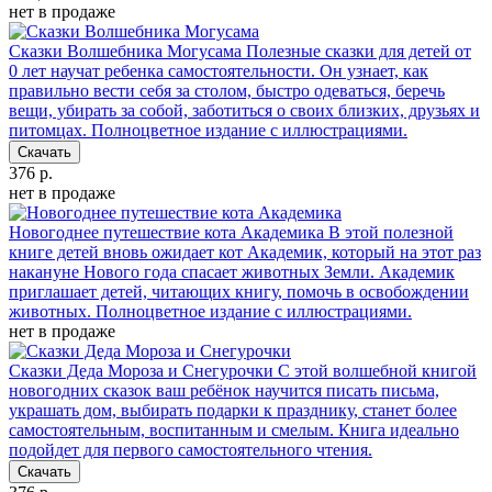
нет в продаже
Сказки Волшебника Могусама
Полезные сказки для детей от
0 лет научат ребенка самостоятельности. Он узнает, как
правильно вести себя за столом, быстро одеваться, беречь
вещи, убирать за собой, заботиться о своих близких, друзьях и
питомцах. Полноцветное издание с иллюстрациями.
Скачать
376 р.
нет в продаже
Новогоднее путешествие кота Академика
В этой полезной
книге детей вновь ожидает кот Академик, который на этот раз
накануне Нового года спасает животных Земли. Академик
приглашает детей, читающих книгу, помочь в освобождении
животных. Полноцветное издание с иллюстрациями.
нет в продаже
Сказки Деда Мороза и Снегурочки
С этой волшебной книгой
новогодних сказок ваш ребёнок научится писать письма,
украшать дом, выбирать подарки к празднику, станет более
самостоятельным, воспитанным и смелым. Книга идеально
подойдет для первого самостоятельного чтения.
Скачать