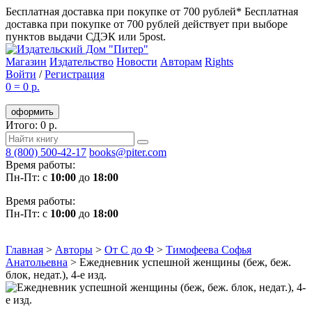
Бесплатная доставка при покупке от 700 рублей*
Бесплатная
доставка при покупке от 700 рублей действует при выборе
пунктов выдачи СДЭК или 5post.
Магазин
Издательство
Новости
Авторам
Rights
Войти
/
Регистрация
0
=
0 р.
оформить
Итого: 0 р.
8 (800) 500-42-17
books@piter.com
Время работы:
Пн-Пт: с
10:00
до
18:00
Время работы:
Пн-Пт: с
10:00
до
18:00
Главная
>
Авторы
>
От С до Ф
>
Тимофеева Софья
Анатольевна
>
Ежедневник успешной женщины (беж, беж.
блок, недат.), 4-е изд.