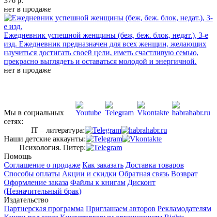
376 р.
нет в продаже
Ежедневник успешной женщины (беж, беж. блок, недат.), 3-е
изд.
Ежедневник предназначен для всех женщин, желающих
научиться достигать своей цели, иметь счастливую семью,
прекрасно выглядеть и оставаться молодой и энергичной.
нет в продаже
Мы в социальных
сетях:
IT – литература:
Наши детские аккаунты:
Психология. Питер:
Помощь
Соглашение о продаже
Как заказать
Доставка товаров
Способы оплаты
Акции и скидки
Обратная связь
Возврат
Оформление заказа
Файлы к книгам
Дисконт
(Незначительный брак)
Издательство
Партнерская программа
Приглашаем авторов
Рекламодателям