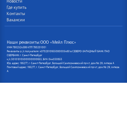
Новости
Где купить
Контакты
Вакансии
Наши реквизиты:ООО «Мейл Плюс»
ИНН 7802524386 КПП 780201001
Реквизиты р /с получателя: 40702810955080005460 в СЕВЕРО-ЗАПАДНЫЙ БАНК ПАО
СБЕРБАНК г. Санкт-Петербург
к/с 30101810500000000653, БИК 044030653
Юр. адрес: 195277, г. Санкт-Петербург, Большой Сампсониевский пр-кт, дом № 29, литера А
Почтовый адрес: 195277, г. Санкт-Петербург, Большой Сампсониевский пр-кт, дом № 29, литера
А