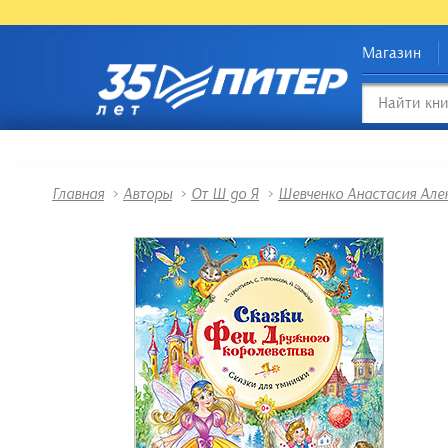
Магазин
Главная
>
Авторы
>
От Ш до Я
>
Шевченко Анастасия Але