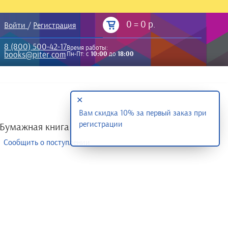
0
=
0 р.
Войти
/
Регистрация
8 (800) 500-42-17
Время работы:
books@piter.com
Пн-Пт: с
10:00
до
18:00
✕
Вам скидка 10% за первый заказ при
регистрации
Бумажная книга
Сообщить о поступлении