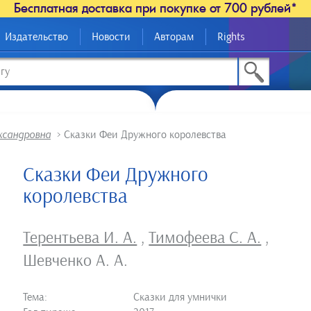
Бесплатная доставка при покупке от 700 рублей*
Издательство
Новости
Авторам
Rights
ксандровна
>
Сказки Феи Дружного королевства
Сказки Феи Дружного
королевства
Терентьева И. А.
,
Тимофеева С. А.
,
Шевченко А. А.
Тема:
Сказки для умнички