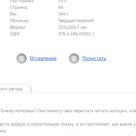
Год тиража:
2017
Страниц:
64
Вес:
364 г.
Обложка:
Твердый переплет
Формат:
201х260х7 мм
ISBN:
978-5-496-01853-1
Оглавление
Полистать
ниги автора
 Почему полезных? Они помогут вам перестать читать нотации, и 
есте добрую и поучительную сказку, и он сам поймет, как важно
ния.