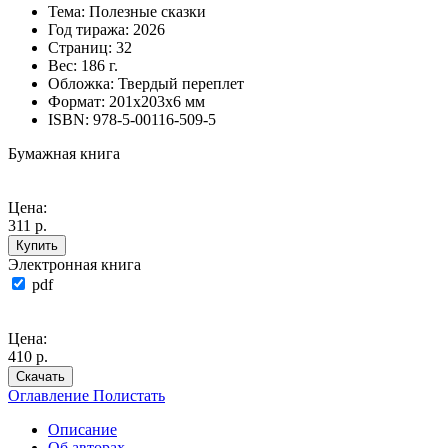
Тема:
Полезные сказки
Год тиража:
2026
Страниц:
32
Вес:
186 г.
Обложка:
Твердый переплет
Формат:
201х203х6 мм
ISBN:
978-5-00116-509-5
Бумажная книга
Цена:
311 р.
Купить
Электронная книга
pdf
Цена:
410 р.
Скачать
Оглавление
Полистать
Описание
Об авторах