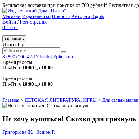
Бесплатная доставка при покупке от 700 рублей*
Бесплатная до
Магазин
Издательство
Новости
Авторам
Rights
Войти
/
Регистрация
0
=
0 р.
оформить
Итого: 0 р.
8 (800) 500-42-17
books@piter.com
Время работы:
Пн-Пт: с
10:00
до
18:00
Время работы:
Пн-Пт: с
10:00
до
18:00
Главная
>
ДЕТСКАЯ ЛИТЕРАТУРА. ИГРЫ
>
Для самых мален
Не хочу купаться! Сказка для грязнуль
Григорьева Ж.
,
Зенюк Р.