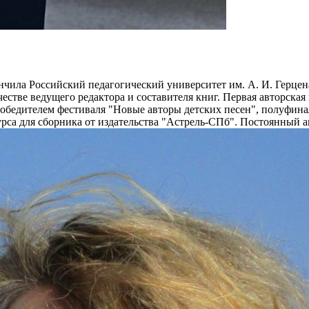
кончила Российский педагогический университет им. А. И. Герце
ачестве ведущего редактора и составителя книг. Первая авторска
 победителем фестиваля "Новые авторы детских песен", полуфин
урса для сборника от издательства "Астрель-СПб". Постоянный 