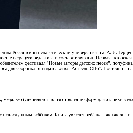
кончила Российский педагогический университет им. А. И. Герце
ачестве ведущего редактора и составителя книг. Первая авторска
 победителем фестиваля "Новые авторы детских песен", полуфин
урса для сборника от издательства "Астрель-СПб". Постоянный 
, медальер (специалист по изготовлению форм для отливки меда
 непослушным ребёнком. Книга увлечет ребёнка, так как она изло