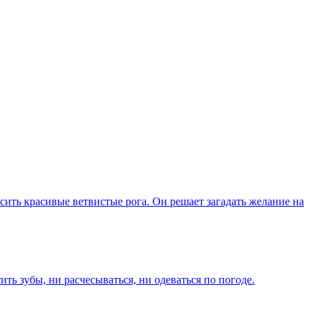
ить красивые ветвистые рога. Он решает загадать желание на
ь зубы, ни расчесываться, ни одеваться по погоде.