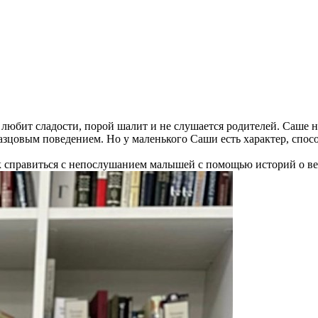
юбит сладости, порой шалит и не слушается родителей. Саше не
разцовым поведением. Но у маленького Саши есть характер, спос
ак справиться с непослушанием малышей с помощью историй о в