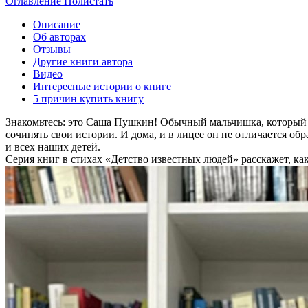
Оглавление
Полистать
Описание
Об авторах
Отзывы
Другие книги автора
Видео
Интересные истории о книге
5 причин купить книгу
Знакомьтесь: это Саша Пушкин! Обычный мальчишка, который л
сочинять свои истории. И дома, и в лицее он не отличается об
и всех наших детей.
Серия книг в стихах «Детство известных людей» расскажет, к