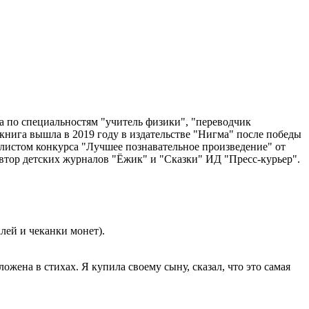
на по специальностям "учитель физики", "переводчик
я книга вышла в 2019 году в издательстве "Нигма" после победы
алистом конкурса "Лучшее познавательное произведение" от
автор детских журналов "Ёжик" и "Сказки" ИД "Пресс-курьер".
лей и чеканки монет).
жена в стихах. Я купила своему сыну, сказал, что это самая