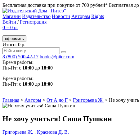
Бесплатная доставка при покупке от 700 рублей*
Бесплатная до
Магазин
Издательство
Новости
Авторам
Rights
Войти
/
Регистрация
0
=
0 р.
оформить
Итого: 0 р.
8 (800) 500-42-17
books@piter.com
Время работы:
Пн-Пт: с
10:00
до
18:00
Время работы:
Пн-Пт: с
10:00
до
18:00
Главная
>
Авторы
>
От А до Г
>
Григорьева Ж.
>
Не хочу учит
Не хочу учиться! Саша Пушкин
Григорьева Ж.
,
Краснова Д. В.