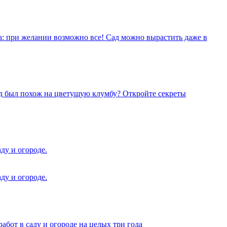
а: при желании возможно все! Сад можно вырастить даже в
род был похож на цветущую клумбу? Откройте секреты
ду и огороде.
ду и огороде.
от в саду и огороде на целых три года