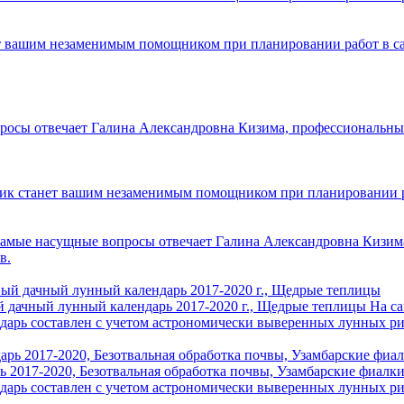
т вашим незаменимым помощником при планировании работ в са
осы отвечает Галина Александровна Кизима, профессиональный 
ик станет вашим незаменимым помощником при планировании раб
самые насущные вопросы отвечает Галина Александровна Кизима
в.
й дачный лунный календарь 2017-2020 г., Щедрые теплицы
На с
ндарь составлен с учетом астрономически выверенных лунных р
ь 2017-2020, Безотвальная обработка почвы, Узамбарские фиалк
ндарь составлен с учетом астрономически выверенных лунных р