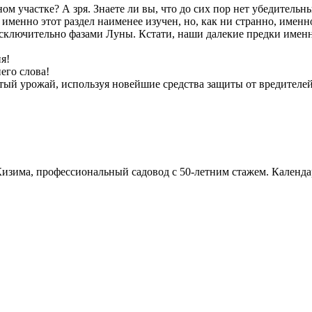
ном участке? А зря. Знаете ли вы, что до сих пор нет убедительн
и именно этот раздел наименее изучен, но, как ни странно, имен
исключительно фазами Луны. Кстати, наши далекие предки именн
я!
его слова!
ый урожай, используя новейшие средства защиты от вредителей
изима, профессиональный садовод с 50-летним стажем. Календа