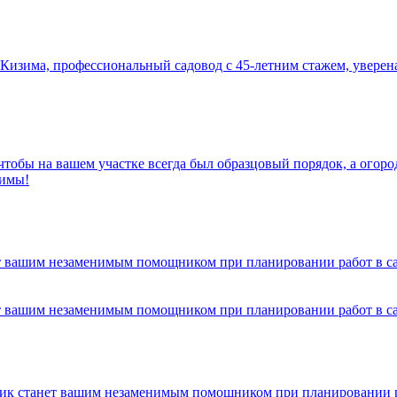
Кизима, профессиональный садовод с 45-летним стажем, уверен
чтобы на вашем участке всегда был образцовый порядок, а ого
зимы!
т вашим незаменимым помощником при планировании работ в са
т вашим незаменимым помощником при планировании работ в са
ик станет вашим незаменимым помощником при планировании раб