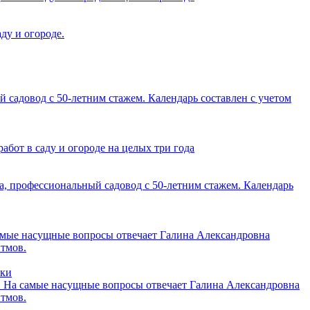
ду и огороде.
садовод с 50-летним стажем. Календарь составлен с учетом
от в саду и огороде на целых три года
, профессиональный садовод с 50-летним стажем. Календарь
амые насущные вопросы отвечает Галина Александровна
итмов.
и
На самые насущные вопросы отвечает Галина Александровна
итмов.