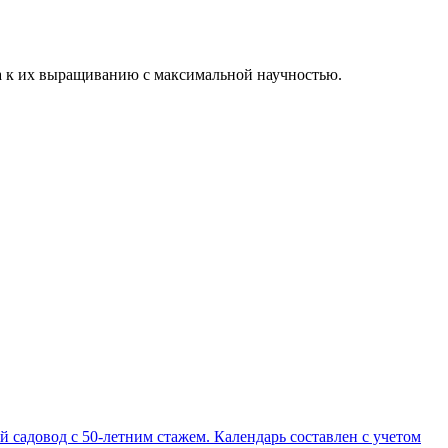
ла к их выращиванию с максимальной научностью.
садовод с 50-летним стажем. Календарь составлен с учетом