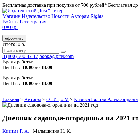
Бесплатная доставка при покупке от 700 рублей*
Бесплатная до
Магазин
Издательство
Новости
Авторам
Rights
Войти
/
Регистрация
0
=
0 р.
оформить
Итого: 0 р.
8 (800) 500-42-17
books@piter.com
Время работы:
Пн-Пт: с
10:00
до
18:00
Время работы:
Пн-Пт: с
10:00
до
18:00
Главная
>
Авторы
>
От Й до М
>
Кизима Галина Александровн
Дневник садовода-огородника на 2021 г
Кизима Г. А.
,
Малышкина Н. К.