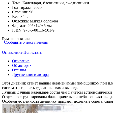
Тема:
Календари, блокнотики, ежедневники.
Год тиража:
2020
Страниц:
96
Вес:
85 г.
Обложка:
Мягкая обложка
Формат:
205х140х5 мм
ISBN:
978-5-00116-501-9
Бумажная книга
Сообщить о поступлении
Оглавление
Полистать
Описание
Об авторах
Отзывы
Другие книги автора
Этот дневник станет вашим незаменимым помощником при плани
систематизировать сделанные вами выводы.
Лунный дачный календарь составлен с учетом астрономическ
Отдельно сгруппированы благоприятные и неблагоприятные дл
Особенную ценность дневнику придают полезные советы садово