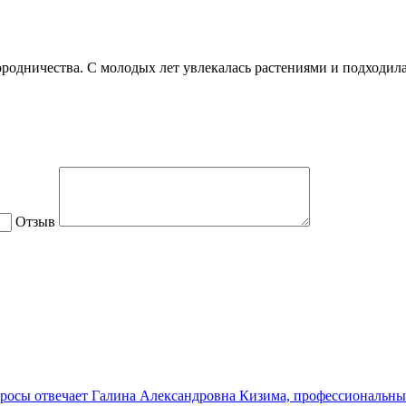
городничества. С молодых лет увлекалась растениями и подходи
Отзыв
осы отвечает Галина Александровна Кизима, профессиональный 