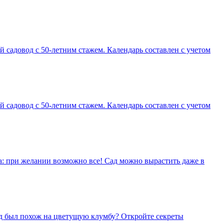
садовод с 50-летним стажем. Календарь составлен с учетом
садовод с 50-летним стажем. Календарь составлен с учетом
а: при желании возможно все! Сад можно вырастить даже в
род был похож на цветущую клумбу? Откройте секреты