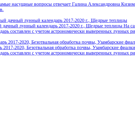
самые насущные вопросы отвечает Галина Александровна Кизима
в.
й дачный лунный календарь 2017-2020 г., Щедрые теплицы
На с
ндарь составлен с учетом астрономически выверенных лунных р
ь 2017-2020, Безотвальная обработка почвы, Узамбарские фиалк
ндарь составлен с учетом астрономически выверенных лунных р