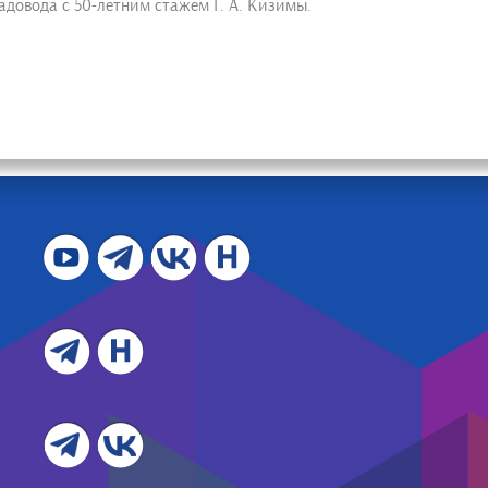
довода с 50-летним стажем Г. А. Кизимы.