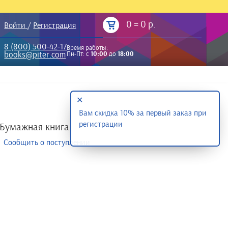
0
=
0 р.
Войти
/
Регистрация
8 (800) 500-42-17
Время работы:
books@piter.com
Пн-Пт: с
10:00
до
18:00
✕
Вам скидка 10% за первый заказ при
регистрации
Бумажная книга
Сообщить о поступлении