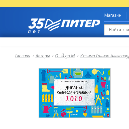
Магазин
Главная
>
Авторы
>
От Й до М
>
Кизима Галина Александ