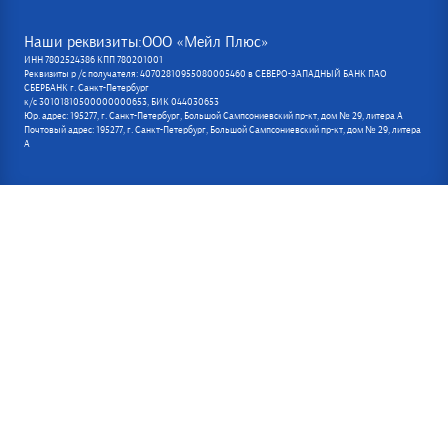
Наши реквизиты:ООО «Мейл Плюс»
ИНН 7802524386 КПП 780201001
Реквизиты р /с получателя: 40702810955080005460 в СЕВЕРО-ЗАПАДНЫЙ БАНК ПАО
СБЕРБАНК г. Санкт-Петербург
к/с 30101810500000000653, БИК 044030653
Юр. адрес: 195277, г. Санкт-Петербург, Большой Сампсониевский пр-кт, дом № 29, литера А
Почтовый адрес: 195277, г. Санкт-Петербург, Большой Сампсониевский пр-кт, дом № 29, литера
А