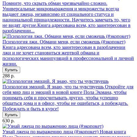
Помните, что скрыть обман чрезвычайно сложно.
Универсальные микровыражения и микрожесты всегда
выдают лжеца, независимо от социального статуса и
национальной принадлежности. Научитесь замечать то, чего
не видят другие.Книга адресована всем, кто заинтересован в
разоблачении...
Психология лжи. Обмани меня, если сможешь (#экопокет)
Книга адресована всем, кто заинтересован в разоблачении
лжи и не хочет становиться жертвой обмана и
психологических манипуляций в профессиональной и личной
жизни.
Купить
288 р.
Психология эмоций. Я знаю, что ты чувствуешь
Откройте для
себя мир лиц и эмоций в новой книге Пола Экмана, чтобы
понимать себя и просчитывать других, чтобы успешно
общаться дома и в офисе, чтобы не ошибаться, а побеждать.
Побеждать и быть в курсе!
Купить
630 р.
Узнай лжеца по выражению лица (#экопокет)
Новая книга