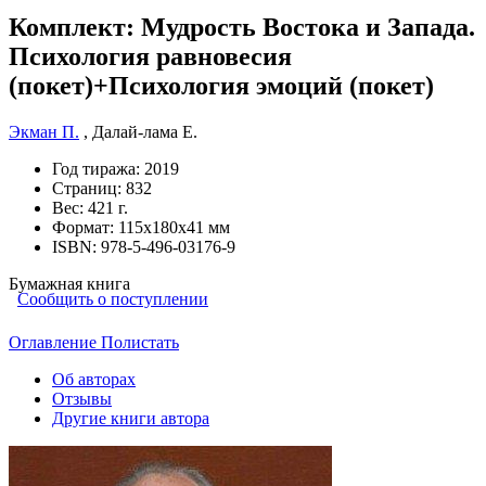
Комплект: Мудрость Востока и Запада.
Психология равновесия
(покет)+Психология эмоций (покет)
Экман П.
,
Далай-лама Е.
Год тиража:
2019
Страниц:
832
Вес:
421 г.
Формат:
115х180х41 мм
ISBN:
978-5-496-03176-9
Бумажная книга
Сообщить о поступлении
Оглавление
Полистать
Об авторах
Отзывы
Другие книги автора