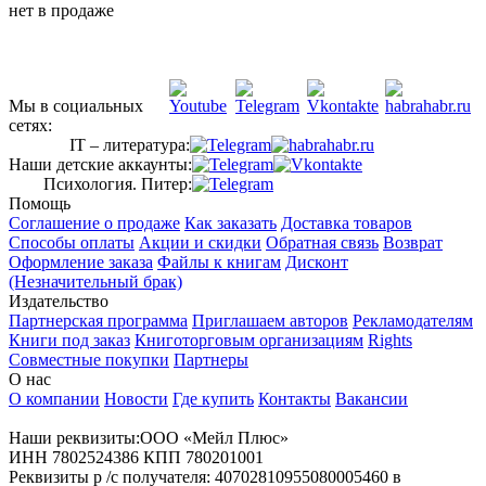
нет в продаже
Мы в социальных
сетях:
IT – литература:
Наши детские аккаунты:
Психология. Питер:
Помощь
Соглашение о продаже
Как заказать
Доставка товаров
Способы оплаты
Акции и скидки
Обратная связь
Возврат
Оформление заказа
Файлы к книгам
Дисконт
(Незначительный брак)
Издательство
Партнерская программа
Приглашаем авторов
Рекламодателям
Книги под заказ
Книготорговым организациям
Rights
Совместные покупки
Партнеры
О нас
О компании
Новости
Где купить
Контакты
Вакансии
Наши реквизиты:ООО «Мейл Плюс»
ИНН 7802524386 КПП 780201001
Реквизиты р /с получателя: 40702810955080005460 в