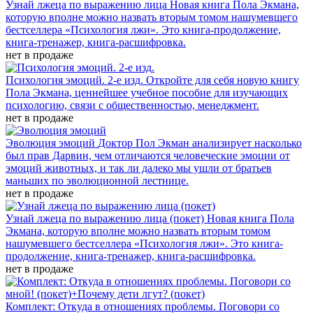
Узнай лжеца по выражению лица
Новая книга Пола Экмана,
которую вполне можно назвать вторым томом нашумевшего
бестселлера «Психология лжи». Это книга-продолжение,
книга-тренажер, книга-расшифровка.
нет в продаже
Психология эмоций. 2-е изд.
Откройте для себя новую книгу
Пола Экмана, ценнейшее учебное пособие для изучающих
психологию, связи с общественностью, менеджмент.
нет в продаже
Эволюция эмоций
Доктор Пол Экман анализирует насколько
был прав Дарвин, чем отличаются человеческие эмоции от
эмоций животных, и так ли далеко мы ушли от братьев
маньших по эволюционной лестнице.
нет в продаже
Узнай лжеца по выражению лица (покет)
Новая книга Пола
Экмана, которую вполне можно назвать вторым томом
нашумевшего бестселлера «Психология лжи». Это книга-
продолжение, книга-тренажер, книга-расшифровка.
нет в продаже
Комплект: Откуда в отношениях проблемы. Поговори со