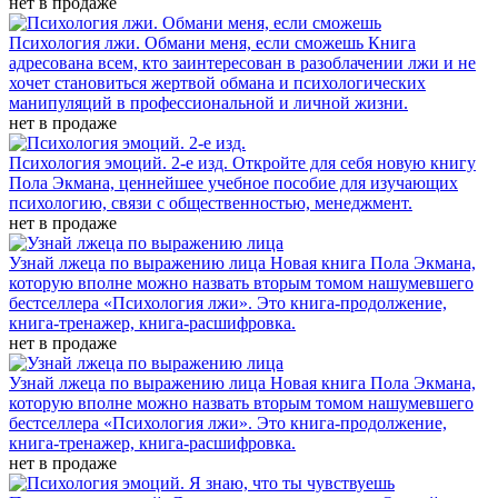
нет в продаже
Психология лжи. Обмани меня, если сможешь
Книга
адресована всем, кто заинтересован в разоблачении лжи и не
хочет становиться жертвой обмана и психологических
манипуляций в профессиональной и личной жизни.
нет в продаже
Психология эмоций. 2-е изд.
Откройте для себя новую книгу
Пола Экмана, ценнейшее учебное пособие для изучающих
психологию, связи с общественностью, менеджмент.
нет в продаже
Узнай лжеца по выражению лица
Новая книга Пола Экмана,
которую вполне можно назвать вторым томом нашумевшего
бестселлера «Психология лжи». Это книга-продолжение,
книга-тренажер, книга-расшифровка.
нет в продаже
Узнай лжеца по выражению лица
Новая книга Пола Экмана,
которую вполне можно назвать вторым томом нашумевшего
бестселлера «Психология лжи». Это книга-продолжение,
книга-тренажер, книга-расшифровка.
нет в продаже