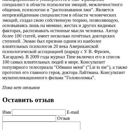
специалист в области психологии эмоций, межличностного
общения, психологии и "распознавания лжи". Является
непревзойденным специалистом в области человеческих
эмоций, создал свою собственную теорию, позволяющую,
основываясь лишь на мимике, жестах и других видимых
факторах, распознавать истинные мысли человека. Автор
более 100 статей, имеет несколько почётных докторских
степеней. Экман был признан одним из наиболее
влиятельных психологов 20 века Американской
психологической ассоциацией (наряду с У. В. Фризен,
Хагардом). В 2009 года журнал Time включил его в список
100 самых влиятельных людей в мире. Консультант
популярного телесериала "Обмани меня" ("Lie to me"), а также
прототип его главного героя, доктора Лайтмана. Консультант
мультипликационного фильма "Головоломка".
Пока нет отзывов
Оставить отзыв
Имя
E-mail
Отзыв