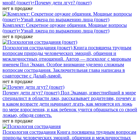
мной! (покет)+Почему дети лгут? (покет)
нет в продаже
Комплект: Секретное оружие общения. Мощные вопросы
(покет)+Узнай лжеца по выражению лица (покет)
нет в продаже
Психология сострадания (покет)
Книга посвящена трудным
вопросам природы человеческих эмоций, общения и
межличностных отношений. Автор — психолог с мировым
именем Пол Экман. Особое внимание уделено сложным
вопросам сострадания. Заключительная глава написана в
соавторстве с Далай-ламой.
нет в продаже
Почему дети лгут? (покет)
Пол Экаман, известнейший в мире
специалист в области лжи, рассказывает родителям, почему и
в каком возрасте дети начинают лгать, как меняется их ложь
по мере взросления, и как ребенок учится обращаться со своей
ложью, обходя совесть.
нет в продаже
Психология сострадания
Книга посвящена трудным вопросам
природы человеческих эмоций, общения и межличностных