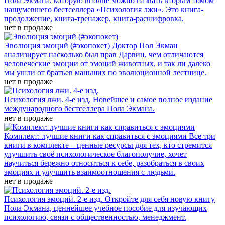
Пола Экмана, которую вполне можно назвать вторым томом
нашумевшего бестселлера «Психология лжи». Это книга-
продолжение, книга-тренажер, книга-расшифровка.
нет в продаже
Эволюция эмоций (#экопокет)
Доктор Пол Экман
анализирует насколько был прав Дарвин, чем отличаются
человеческие эмоции от эмоций животных, и так ли далеко
мы ушли от братьев маньших по эволюционной лестнице.
нет в продаже
Психология лжи. 4-е изд.
Новейшее и самое полное издание
международного бестселлера Пола Экмана.
нет в продаже
Комплект: лучшие книги как справиться с эмоциями
Все три
книги в комплекте – ценные ресурсы для тех, кто стремится
улучшить своё психологическое благополучие, хочет
научиться бережно относиться к себе, разобраться в своих
эмоциях и улучшить взаимоотношения с людьми.
нет в продаже
Психология эмоций. 2-е изд.
Откройте для себя новую книгу
Пола Экмана, ценнейшее учебное пособие для изучающих
психологию, связи с общественностью, менеджмент.