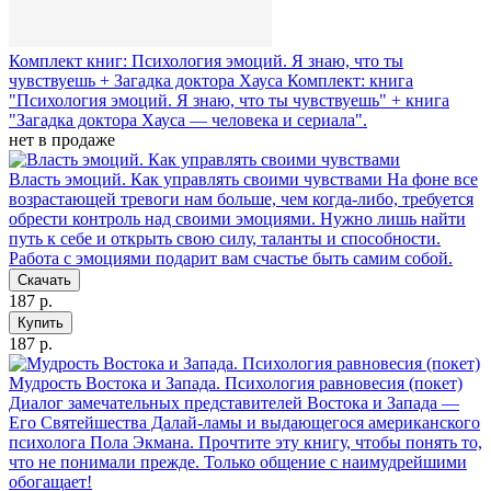
Комплект книг: Психология эмоций. Я знаю, что ты
чувствуешь + Загадка доктора Хауса
Комплект: книга
"Психология эмоций. Я знаю, что ты чувствуешь" + книга
"Загадка доктора Хауса — человека и сериала".
нет в продаже
Власть эмоций. Как управлять своими чувствами
На фоне все
возрастающей тревоги нам больше, чем когда-либо, требуется
обрести контроль над своими эмоциями. Нужно лишь найти
путь к себе и открыть свою силу, таланты и способности.
Работа с эмоциями подарит вам счастье быть самим собой.
Скачать
187 р.
Купить
187 р.
Мудрость Востока и Запада. Психология равновесия (покет)
Диалог замечательных представителей Востока и Запада —
Его Святейшества Далай-ламы и выдающегося американского
психолога Пола Экмана. Прочтите эту книгу, чтобы понять то,
что не понимали прежде. Только общение с наимудрейшими
обогащает!