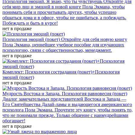
Психология эмоций. Я знаю, что ты чувствуешь
Откройте для
себя мир лиц и эмоций в новой книге Пола Экмана, чтобы
понимать себя и просчитывать других, чтобы успешно
общаться дома и в офисе, чтобы не ошибаться, а побеждать.
Побеждать и быть в курсе!
нет в продаже
Психология эмоций (покет)
Откройте для себя новую книгу
Пола Экмана, ценнейшее учебное пособие для изучающих
психологию, связи с общественностью, менеджмент.
нет в продаже
Комплект: Психология сострадания (покет)+Психология
эмоций (покет)
нет в продаже
Мудрость Востока и Запада. Психология равновесия (покет)
Диалог замечательных представителей Востока и Запада —
Его Святейшества Далай-ламы и выдающегося американского
психолога Пола Экмана. Прочтите эту книгу, чтобы понять то,
что не понимали прежде. Только общение с наимудрейшими
обогащает!
нет в продаже