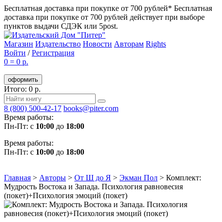
Бесплатная доставка при покупке от 700 рублей*
Бесплатная
доставка при покупке от 700 рублей действует при выборе
пунктов выдачи СДЭК или 5post.
Магазин
Издательство
Новости
Авторам
Rights
Войти
/
Регистрация
0
=
0 р.
оформить
Итого: 0 р.
8 (800) 500-42-17
books@piter.com
Время работы:
Пн-Пт: с
10:00
до
18:00
Время работы:
Пн-Пт: с
10:00
до
18:00
Главная
>
Авторы
>
От Ш до Я
>
Экман Пол
>
Комплект:
Мудрость Востока и Запада. Психология равновесия
(покет)+Психология эмоций (покет)