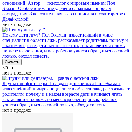
отношений. Автор — психолог с мировым именем Пол
Экман. Особое внимание уделено сложным вопросам
сострадания. Заключительная глава написана в соавторстве с
Далай-ламой.
нет в продаже
Почему дети лгут?
Пол Экаман, известнейший в мире
специалист в области лжи, рассказывает родителям, почему и
в каком возрасте дети начинают лгать, как меняется их ложь
по мере взросления, и как ребенок учится обращаться со своей
ложью, обходя совесть.
Скачать
376 р.
нет в продаже
Лгуны или фантазеры. Правда о детской лжи
Пол Экаман,
известнейший в мире специалист в области лжи, рассказывает
родителям, почему и в каком возрасте дети начинают лгать,
как меняется их ложь по мере взросления, и как ребенок
учится обращаться со своей ложью, обходя совесть.
нет в продаже