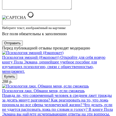
Наберите текст, изображённый на картинке
Все поля обязательны к заполнению
Отправить
Перед публикацией отзывы проходят модерацию
Психология эмоций (#экопокет)
Откройте для себя новую
книгу Пола Экмана, ценнейшее учебное пособие для
изучающих психологию, связи с общественностью,
менеджмент.
Купить
288 р.
Психология лжи. Обмани меня, если сможешь
Правда ли, что современный человек в среднем лжет трижды
за десять минут разговора? Как реагировать на то, что ложь
проникла во все сферы человеческой жизни? Что делать, если
не удается распознать ложь по словам и голосу? В книге Пола
Экмана вы найдете исчерпывающие ответы на эти вопросы.