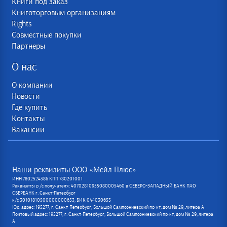
Книги под заказ
Книготорговым организациям
Rights
Совместные покупки
Партнеры
О нас
О компании
Новости
Где купить
Контакты
Вакансии
Наши реквизиты:ООО «Мейл Плюс»
ИНН 7802524386 КПП 780201001
Реквизиты р /с получателя: 40702810955080005460 в СЕВЕРО-ЗАПАДНЫЙ БАНК ПАО
СБЕРБАНК г. Санкт-Петербург
к/с 30101810500000000653, БИК 044030653
Юр. адрес: 195277, г. Санкт-Петербург, Большой Сампсониевский пр-кт, дом № 29, литера А
Почтовый адрес: 195277, г. Санкт-Петербург, Большой Сампсониевский пр-кт, дом № 29, литера
А