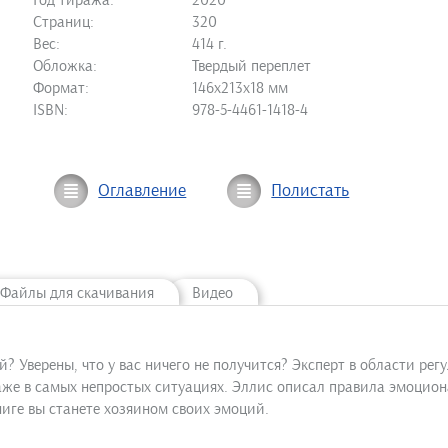
Год тиража:
2020
Страниц:
320
Вес:
414 г.
Обложка:
Твердый переплет
Формат:
146х213х18 мм
ISBN:
978-5-4461-1418-4
Оглавление
Полистать
Файлы для скачивания
Видео
? Уверены, что у вас ничего не получится? Эксперт в области ре
даже в самых непростых ситуациях. Эллис описал правила эмоцион
иге вы станете хозяином своих эмоций.