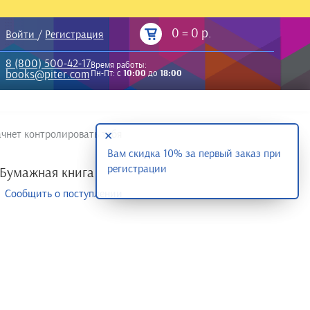
0
=
0 р.
Войти
/
Регистрация
8 (800) 500-42-17
Время работы:
books@piter.com
Пн-Пт: с
10:00
до
18:00
ачнет контролировать тебя
✕
Вам скидка 10% за первый заказ при
регистрации
Бумажная книга
Сообщить о поступлении