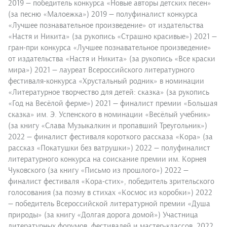
2019 — победитель конкурса «Новые авторы детских песен»
(за песню «Малоежка») 2019 — полуфиналист конкурса
«Лучшее познавательное произведение» от издательства
«Настя и Никита» (за рукопись «Страшно красивые») 2021 —
гран-при конкурса «Лучшее познавательное произведение»
от издательства «Настя и Никита» (за рукопись «Все краски
мира») 2021 — лауреат Всероссийского литературного
фестиваля-конкурса «Хрустальный родник» в номинации
«Литературное творчество для детей: сказка» (за рукопись
«Год на Весёлой ферме») 2021 — финалист премии «Большая
сказка» им. Э. Успенского в номинации «Весёлый учебник»
(за книгу «Слава Музыкалкин и пропавший Треугольник»)
2022 — финалист фестиваля короткого рассказа «Кора» (за
рассказ «Покатушки без ватрушки») 2022 — полуфиналист
литературного конкурса на соискание премии им. Корнея
Чуковского (за книгу «Письмо из прошлого») 2022 —
финалист фестиваля «Кора-стих», победитель зрительского
голосования (за поэму в стихах «Космос из коробки») 2022
— победитель Всероссийской литературной премии «Душа
природы» (за книгу «Долгая дорога домой») Участница
литературных форумов, фестивалей и мастер-классов. 2022