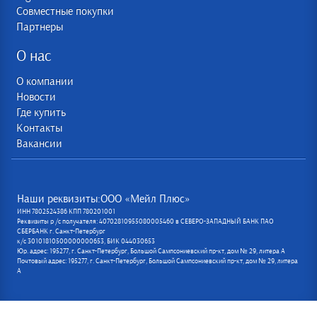
Совместные покупки
Партнеры
О нас
О компании
Новости
Где купить
Контакты
Вакансии
Наши реквизиты:ООО «Мейл Плюс»
ИНН 7802524386 КПП 780201001
Реквизиты р /с получателя: 40702810955080005460 в СЕВЕРО-ЗАПАДНЫЙ БАНК ПАО
СБЕРБАНК г. Санкт-Петербург
к/с 30101810500000000653, БИК 044030653
Юр. адрес: 195277, г. Санкт-Петербург, Большой Сампсониевский пр-кт, дом № 29, литера А
Почтовый адрес: 195277, г. Санкт-Петербург, Большой Сампсониевский пр-кт, дом № 29, литера
А