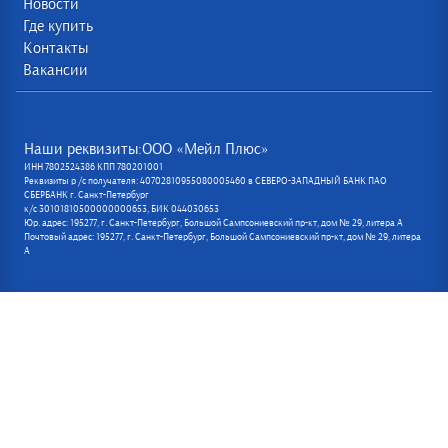
Новости
Где купить
Контакты
Вакансии
Наши реквизиты:ООО «Мейл Плюс»
ИНН 7802524386 КПП 780201001
Реквизиты р /с получателя: 40702810955080005460 в СЕВЕРО-ЗАПАДНЫЙ БАНК ПАО
СБЕРБАНК г. Санкт-Петербург
к/с 30101810500000000653, БИК 044030653
Юр. адрес: 195277, г. Санкт-Петербург, Большой Сампсониевский пр-кт, дом № 29, литера А
Почтовый адрес: 195277, г. Санкт-Петербург, Большой Сампсониевский пр-кт, дом № 29, литера
А