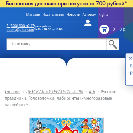
Бесплатная доставка при покупке от 700 рублей*
Магазин
Издательство
Новости
Авторам
Rights
Войти
8 (800) 500-42-17
Время работы:
0
=
0 р.
books@piter.com
Пн-Пт: с
10:00
до
18:00
/
✕
В
р
Главная
>
ДЕТСКАЯ ЛИТЕРАТУРА. ИГРЫ
>
4-6
>
Русские
праздники. Головоломки, лабиринты (+многоразовые
наклейки) 5+