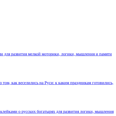
и для развития мелкой моторики, логики, мышления и памяти
 том, как веселились на Руси: к каким праздникам готовились,
аклейками о русских богатырях для развития логики, мышления