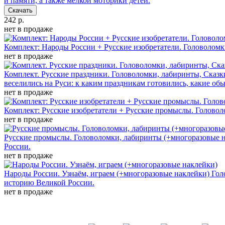
и памяти, а также мелкой моторики детей.
Скачать
242 р.
нет в продаже
Комплект: Народы России + Русские изобретатели. Головоломк
нет в продаже
Комплект. Русские праздники. Головоломки, лабиринты, Сказк
веселились на Руси: к каким праздникам готовились, какие об
нет в продаже
Комплект: Русские изобретатели + Русские промыслы. Голово
нет в продаже
Русские промыслы. Головоломки, лабиринты (+многоразовые н
России.
нет в продаже
Народы России. Узнаём, играем (+многоразовые наклейки)
Гол
историю Великой России.
нет в продаже