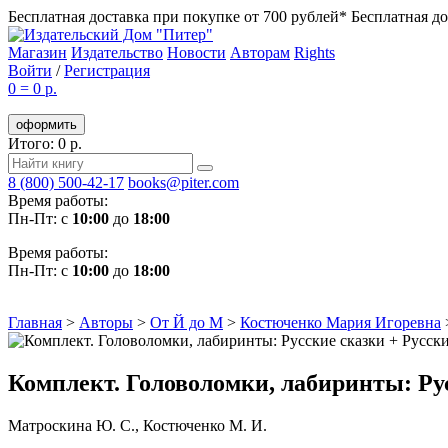
Бесплатная доставка при покупке от 700 рублей*
Бесплатная до
Магазин
Издательство
Новости
Авторам
Rights
Войти
/
Регистрация
0
=
0 р.
оформить
Итого: 0 р.
8 (800) 500-42-17
books@piter.com
Время работы:
Пн-Пт: с
10:00
до
18:00
Время работы:
Пн-Пт: с
10:00
до
18:00
Главная
>
Авторы
>
От Й до М
>
Костюченко Мария Игоревна
Комплект. Головоломки, лабиринты: Ру
Матроскина Ю. С.
,
Костюченко М. И.