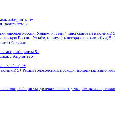
и, лабиринты 5+
и народов России. Узнаём, играем (+многоразовые наклейки) 5+
ычаи соблюдали.
ломки, лабиринты 5+
аклейки) 5+
Решай головоломки, проходи лабиринты, выполняй 
оволомки, лабиринты, увлекательные задачки, потрясающие иллю