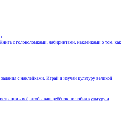
Книга с головоломками, лабиринтами, наклейками о том, как
задания с наклейками. Играй и изучай культуру великой
страции - всё, чтобы ваш ребёнок полюбил культуру и