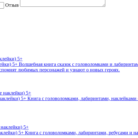
Отзыв
ейки) 5+
Волшебная книга сказок с головоломками и лабиринтам
вспомнят любимых персонажей и узнают о новых героях.
наклейки) 5+
Книга с головоломками, лабиринтами, наклейками о
аклейки) 5+
Книга с головоломками, лабиринтами, ребусами и н