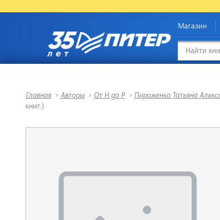
Магазин
Главная
>
Авторы
>
От Н до Р
>
Пироженко Татьяна Алекс
книг.)