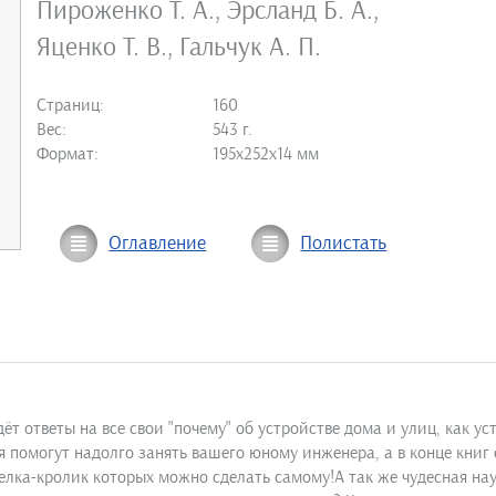
Пироженко Т. А.
,
Эрсланд Б. А.
,
Яценко Т. В.
,
Гальчук А. П.
Страниц:
160
Вес:
543 г.
Формат:
195х252х14 мм
Оглавление
Полистать
ёт ответы на все свои "почему" об устройстве дома и улиц, как ус
 помогут надолго занять вашего юному инженера, а в конце книг
лка-кролик которых можно сделать самому!А так же чудесная нау