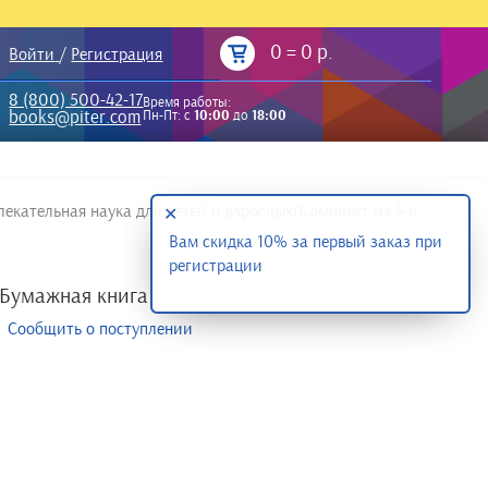
0
=
0 р.
Войти
/
Регистрация
8 (800) 500-42-17
Время работы:
books@piter.com
Пн-Пт: с
10:00
до
18:00
лекательная наука для детей и взрослых(Комплект из 5-и
✕
Вам скидка 10% за первый заказ при
регистрации
Бумажная книга
Сообщить о поступлении