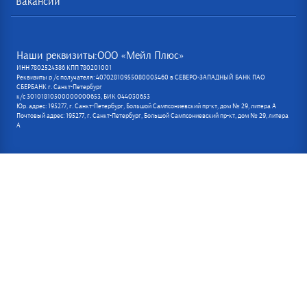
Вакансии
Наши реквизиты:ООО «Мейл Плюс»
ИНН 7802524386 КПП 780201001
Реквизиты р /с получателя: 40702810955080005460 в СЕВЕРО-ЗАПАДНЫЙ БАНК ПАО
СБЕРБАНК г. Санкт-Петербург
к/с 30101810500000000653, БИК 044030653
Юр. адрес: 195277, г. Санкт-Петербург, Большой Сампсониевский пр-кт, дом № 29, литера А
Почтовый адрес: 195277, г. Санкт-Петербург, Большой Сампсониевский пр-кт, дом № 29, литера
А