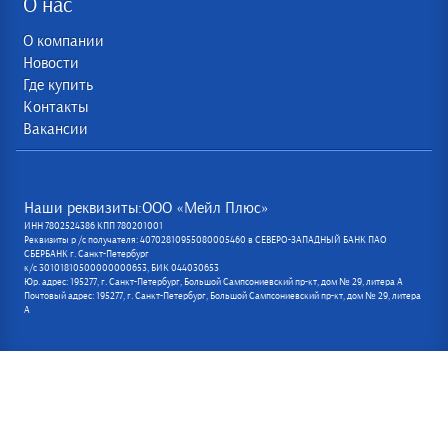
О нас
О компании
Новости
Где купить
Контакты
Вакансии
Наши реквизиты:ООО «Мейл Плюс»
ИНН 7802524386 КПП 780201001
Реквизиты р /с получателя: 40702810955080005460 в СЕВЕРО-ЗАПАДНЫЙ БАНК ПАО
СБЕРБАНК г. Санкт-Петербург
к/с 30101810500000000653, БИК 044030653
Юр. адрес: 195277, г. Санкт-Петербург, Большой Сампсониевский пр-кт, дом № 29, литера А
Почтовый адрес: 195277, г. Санкт-Петербург, Большой Сампсониевский пр-кт, дом № 29, литера
А