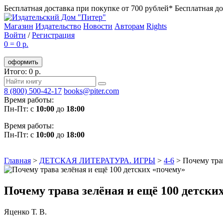
Бесплатная доставка при покупке от 700 рублей*
Бесплатная до
Магазин
Издательство
Новости
Авторам
Rights
Войти
/
Регистрация
0
=
0 р.
оформить
Итого: 0 р.
8 (800) 500-42-17
books@piter.com
Время работы:
Пн-Пт: с
10:00
до
18:00
Время работы:
Пн-Пт: с
10:00
до
18:00
Главная
>
ДЕТСКАЯ ЛИТЕРАТУРА. ИГРЫ
>
4-6
>
Почему тра
Почему трава зелёная и ещё 100 детски
Яценко Т. В.