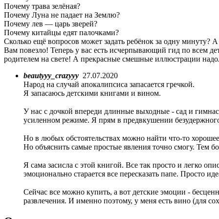
Почему трава зелёная?
Почему Луна не падает на Землю?
Почему лев — царь зверей?
Почему китайцы едят палочками?
Сколько ещё вопросов может задать ребёнок за одну минуту? А
Вам повезло! Теперь у вас есть исчерпывающий гид по всем д
родителем на свете! А прекрасные смешные иллюстрации надо
beautyyy_crazyyy
27.07.2020
Народ на случай апокалипсиса запасается гречкой.
Я запасаюсь детскими книгами и вином.
⠀
У нас с дочкой впереди длинные выходные - сад и гимнас
усиленном режиме. Я прям в предвкушении безудержного 
⠀
Но в любых обстоятельствах можно найти что-то хорошее.
Но объяснить самые простые явления точно смогу. Тем б
⠀
Я сама засисла с этой книгой. Все так просто и легко оп
эмоционально старается все пересказать папе. Просто ид
⠀
Сейчас все можно купить, а вот детские эмоции - бесценн
развлечения. И именно поэтому, у меня есть вино (для 