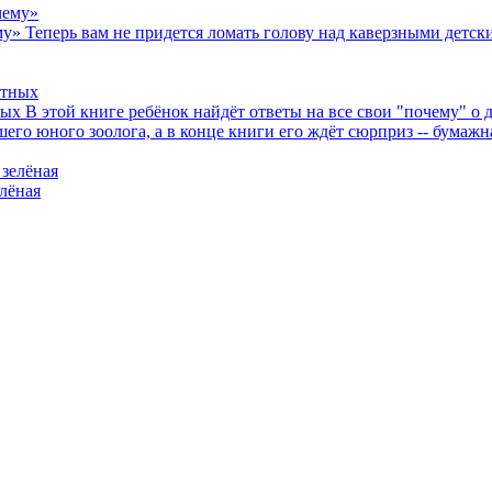
му»
Теперь вам не придется ломать голову над каверзными дет
ных
В этой книге ребёнок найдёт ответы на все свои "почему" о
его юного зоолога, а в конце книги его ждёт сюрприз -- бумажн
лёная