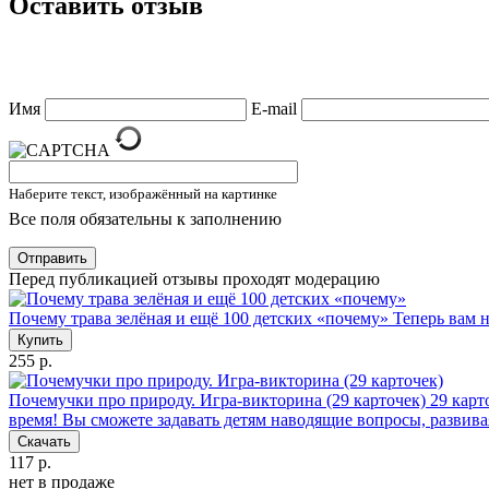
Оставить отзыв
Имя
E-mail
Наберите текст, изображённый на картинке
Все поля обязательны к заполнению
Отправить
Перед публикацией отзывы проходят модерацию
Почему трава зелёная и ещё 100 детских «почему»
Теперь вам 
Купить
255 р.
Почемучки про природу. Игра-викторина (29 карточек)
29 карт
время! Вы сможете задавать детям наводящие вопросы, развива
Скачать
117 р.
нет в продаже