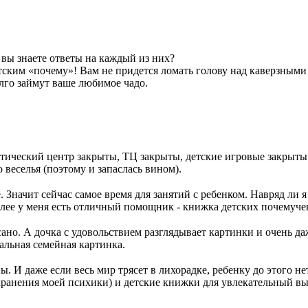
 вы знаете ответы на каждый из них?
етским «почему»! Вам не придется ломать голову над каверзны
лго займут ваше любимое чадо.
тический центр закрыты, ТЦ закрыты, детские игровые закрыты.
веселья (поэтому и запаслась вином).
 Значит сейчас самое время для занятий с ребенком. Навряд ли я
олее у меня есть отличный помощник - книжка детских почемучек
исано. А дочка с удовольствием разглядывает картинки и очень д
еальная семейная картинка.
ы. И даже если весь мир трясет в лихорадке, ребенку до этого н
сохранения моей психики) и детские книжки для увлекательный в