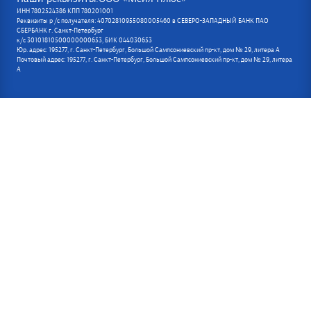
ИНН 7802524386 КПП 780201001
Реквизиты р /с получателя: 40702810955080005460 в СЕВЕРО-ЗАПАДНЫЙ БАНК ПАО
СБЕРБАНК г. Санкт-Петербург
к/с 30101810500000000653, БИК 044030653
Юр. адрес: 195277, г. Санкт-Петербург, Большой Сампсониевский пр-кт, дом № 29, литера А
Почтовый адрес: 195277, г. Санкт-Петербург, Большой Сампсониевский пр-кт, дом № 29, литера
А