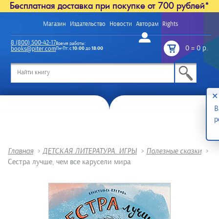
Бесплатная доставка при покупке от 700 рублей*
Магазин
Издательство
Новости
Авторам
Rights
Войти
8 (800) 500-42-17
Время работы:
0
=
0 р.
books@piter.com
Пн-Пт: с
10:00
до
18:00
/
✕
В
р
Главная
>
ДЕТСКАЯ ЛИТЕРАТУРА. ИГРЫ
>
Полезные сказки
>
Сестра лучше, чем все карусели мира