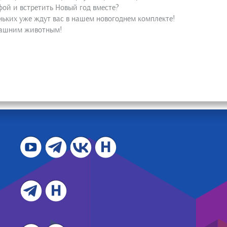
фой и встретить Новый год вместе?
ьких уже ждут вас в нашем новогоднем комплекте!
омашним животным!