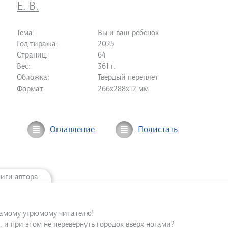
Е. В.
Тема:
Вы и ваш ребёнок
Год тиража:
2025
Страниц:
64
Вес:
361 г.
Обложка:
Твердый переплет
Формат:
266х288х12 мм
Оглавление
Полистать
ниги автора
самому угрюмому читателю!
и при этом не перевернуть городок вверх ногами?