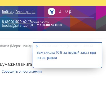
0
=
0 р.
Войти
/
Регистрация
8 (800) 500-42-17
Время работы:
books@piter.com
Пн-Пт: с
10:00
до
18:00
силием (Мороз-младший + Книга-котострофа: Кот и Новый
✕
Вам скидка 10% за первый заказ при
регистрации
Бумажная книга
Сообщить о поступлении