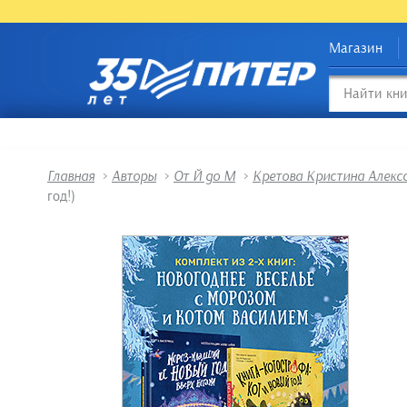
Магазин
Главная
>
Авторы
>
От Й до М
>
Кретова Кристина Алекс
год!)