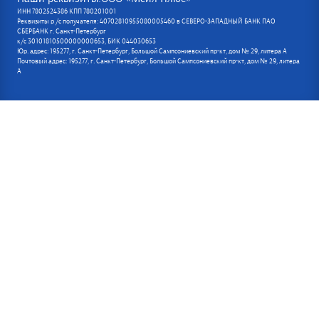
ИНН 7802524386 КПП 780201001
Реквизиты р /с получателя: 40702810955080005460 в СЕВЕРО-ЗАПАДНЫЙ БАНК ПАО
СБЕРБАНК г. Санкт-Петербург
к/с 30101810500000000653, БИК 044030653
Юр. адрес: 195277, г. Санкт-Петербург, Большой Сампсониевский пр-кт, дом № 29, литера А
Почтовый адрес: 195277, г. Санкт-Петербург, Большой Сампсониевский пр-кт, дом № 29, литера
А