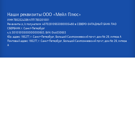
Наши реквизиты:ООО «Мейл Плюс»
ИНН 7802524386 КПП 780201001
Реквизиты р /с получателя: 40702810955080005460 в СЕВЕРО-ЗАПАДНЫЙ БАНК ПАО
СБЕРБАНК г. Санкт-Петербург
к/с 30101810500000000653, БИК 044030653
Юр. адрес: 195277, г. Санкт-Петербург, Большой Сампсониевский пр-кт, дом № 29, литера А
Почтовый адрес: 195277, г. Санкт-Петербург, Большой Сампсониевский пр-кт, дом № 29, литера
А