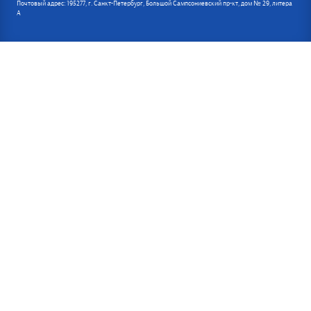
Почтовый адрес: 195277, г. Санкт-Петербург, Большой Сампсониевский пр-кт, дом № 29, литера
А