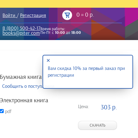
0
=
0 р.
Войти
/
Регистрация
8 (800) 500-42-17
Время работы:
books@piter.com
Пн-Пт: с
10:00
до
18:00
✕
Вам скидка 10% за первый заказ при
регистрации
Бумажная книга
Сообщить о поступлении
Электронная книга
Цена:
303 р.
pdf
СКАЧАТЬ