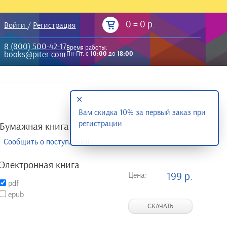
0
=
0 р.
Войти
/
Регистрация
8 (800) 500-42-17
Время работы:
books@piter.com
Пн-Пт: с
10:00
до
18:00
✕
Вам скидка 10% за первый заказ при
регистрации
Бумажная книга
Сообщить о поступлении
Электронная книга
Цена:
199 р.
pdf
epub
СКАЧАТЬ