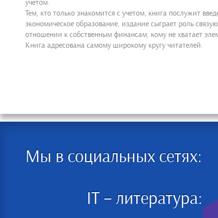
учетом.
Тем, кто только знакомится с учетом, книга послужит вв
экономическое образование, издание сыграет роль связую
отношении к собственным финансам, кому не хватает эле
Книга адресована самому широкому кругу читателей.
Мы в социальных сетях:
IT – литература: