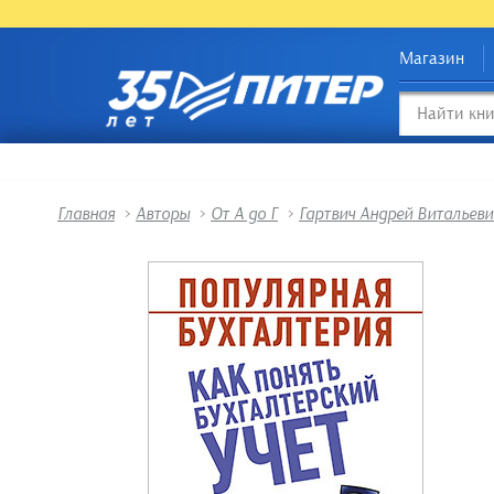
Магазин
Главная
>
Авторы
>
От А до Г
>
Гартвич Андрей Витальеви