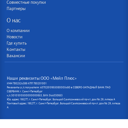
Совместные покупки
Партнеры
О нас
О компании
Новости
Где купить
Контакты
Вакансии
Наши реквизиты:ООО «Мейл Плюс»
ИНН 7802524386 КПП 780201001
Реквизиты р /с получателя: 40702810955080005460 в СЕВЕРО-ЗАПАДНЫЙ БАНК ПАО
СБЕРБАНК г. Санкт-Петербург
к/с 30101810500000000653, БИК 044030653
Юр. адрес: 195277, г. Санкт-Петербург, Большой Сампсониевский пр-кт, дом № 29, литера А
Почтовый адрес: 195277, г. Санкт-Петербург, Большой Сампсониевский пр-кт, дом № 29, литера
А