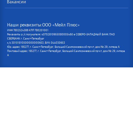
Вакансии
Наши реквизиты:ООО «Мейл Плюс»
ИНН 7802524386 КПП 780201001
Реквизиты р /с получателя: 40702810955080005460 в СЕВЕРО-ЗАПАДНЫЙ БАНК ПАО
СБЕРБАНК г. Санкт-Петербург
к/с 30101810500000000653, БИК 044030653
Юр. адрес: 195277, г. Санкт-Петербург, Большой Сампсониевский пр-кт, дом № 29, литера А
Почтовый адрес: 195277, г. Санкт-Петербург, Большой Сампсониевский пр-кт, дом № 29, литера
А