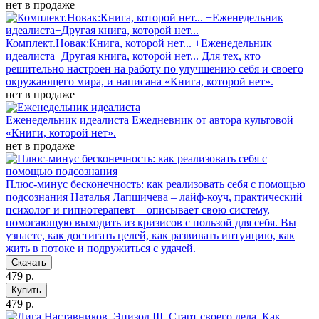
нет в продаже
Комплект.Новак:Книга, которой нет... +Еженедельник
идеалиста+Другая книга, которой нет...
Для тех, кто
решительно настроен на работу по улучшению себя и своего
окружающего мира, и написана «Книга, которой нет».
нет в продаже
Еженедельник идеалиста
Ежедневник от автора культовой
«Книги, которой нет».
нет в продаже
Плюс-минус бесконечность: как реализовать себя с помощью
подсознания
Наталья Лапшичева – лайф-коуч, практический
психолог и гипнотерапевт – описывает свою систему,
помогающую выходить из кризисов с пользой для себя. Вы
узнаете, как достигать целей, как развивать интуицию, как
жить в потоке и подружиться с удачей.
Скачать
479 р.
Купить
479 р.