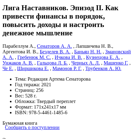
Лига Наставников. Эпизод II. Как
привести финансы в порядок,
повысить доходы и настроить
денежное мышление
Парабеллум А.
,
Сенаторов А. А.
,
Лапшичева Н. В.
,
Аргентова И. В.
,
Безделев В. А.
,
Баньяц Н. Н.
,
Змановский
А. А.
,
Гребенюк М. С.
,
Ичкова И. В.
,
Кузнецова Е. А.
,
Унжаков А. В.
,
Гальцова Л. Б.
,
Черных А. Л.
,
Мащенко Г.
,
Че Е.
,
Ширшикова Е.
,
Мамонов Р. Г.
,
Трубенков А. Ю.
Тема:
Редакция Артема Сенаторова
Год тиража:
2021
Страниц:
256
Вес:
528 г.
Обложка:
Твердый переплет
Формат:
171х241х17 мм
ISBN:
978-5-4461-1485-6
Бумажная книга
Сообщить о поступлении