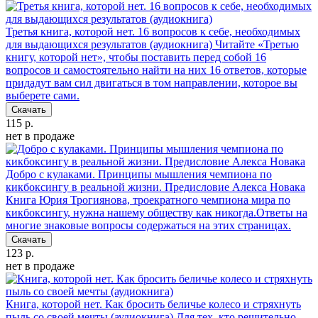
Третья книга, которой нет. 16 вопросов к себе, необходимых
для выдающихся результатов (аудиокнига)
Читайте «Третью
книгу, которой нет», чтобы поставить перед собой 16
вопросов и самостоятельно найти на них 16 ответов, которые
придадут вам сил двигаться в том направлении, которое вы
выберете сами.
Скачать
115 р.
нет в продаже
Добро с кулаками. Принципы мышления чемпиона по
кикбоксингу в реальной жизни. Предисловие Алекса Новака
Книга Юрия Трогиянова, троекратного чемпиона мира по
кикбоксингу, нужна нашему обществу как никогда.Ответы на
многие знаковые вопросы содержаться на этих страницах.
Скачать
123 р.
нет в продаже
Книга, которой нет. Как бросить беличье колесо и стряхнуть
пыль со своей мечты (аудиокнига)
Для тех, кто решительно