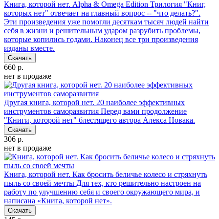
Книга, которой нет. Alpha & Omega Edition
Трилогия "Книг,
которых нет" отвечает на главный вопрос -- "что делать?".
Эти произведения уже помогли десяткам тысяч людей найти
себя в жизни и решительным ударом разрубить проблемы,
которые копились годами. Наконец все три произведения
изданы вместе.
Скачать
660 р.
нет в продаже
Другая книга, которой нет. 20 наиболее эффективных
инструментов саморазвития
Перед вами продолжение
"Книги, которой нет" блестящего автора Алекса Новака.
Скачать
306 р.
нет в продаже
Книга, которой нет. Как бросить беличье колесо и стряхнуть
пыль со своей мечты
Для тех, кто решительно настроен на
работу по улучшению себя и своего окружающего мира, и
написана «Книга, которой нет».
Скачать