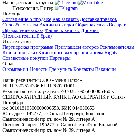
Наши детские аккаунты:
Психология. Питер:
Помощь
Соглашение о продаже
Как заказать
Доставка товаров
Способы оплаты
Акции и скидки
Обратная связь
Возврат
Оформление заказа
Файлы к книгам
Дисконт
(Незначительный брак)
Издательство
Партнерская программа
Приглашаем авторов
Рекламодателям
Книги под заказ
Книготорговым организациям
Rights
Совместные покупки
Партнеры
О нас
О компании
Новости
Где купить
Контакты
Вакансии
Наши реквизиты:ООО «Мейл Плюс»
ИНН 7802524386 КПП 780201001
Реквизиты р /с получателя: 40702810955080005460 в
СЕВЕРО-ЗАПАДНЫЙ БАНК ПАО СБЕРБАНК г. Санкт-
Петербург
к/с 30101810500000000653, БИК 044030653
Юр. адрес: 195277, г. Санкт-Петербург, Большой
Сампсониевский пр-кт, дом № 29, литера А
Почтовый адрес: 195277, г. Санкт-Петербург, Большой
Сампсониевский пр-кт, дом № 29, литера А