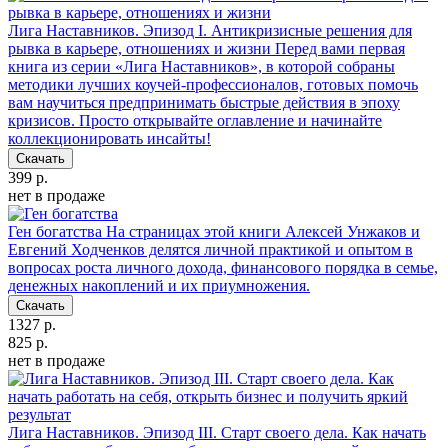
Лига Наставников. Эпизод I. Антикризисные решения для
рывка в карьере, отношениях и жизни
Перед вами первая
книга из серии «Лига Наставников», в которой собраны
методики лучших коучей-профессионалов, готовых помочь
вам научиться предпринимать быстрые действия в эпоху
кризисов. Просто открывайте оглавление и начинайте
коллекционировать инсайты!
Скачать
399 р.
нет в продаже
Ген богатства
На страницах этой книги Алексей Унжаков и
Евгений Ходченков делятся личной практикой и опытом в
вопросах роста личного дохода, финансового порядка в семье,
денежных накоплений и их приумножения.
Скачать
1327 р.
825 р.
нет в продаже
Лига Наставников. Эпизод III. Cтарт своего дела. Как начать