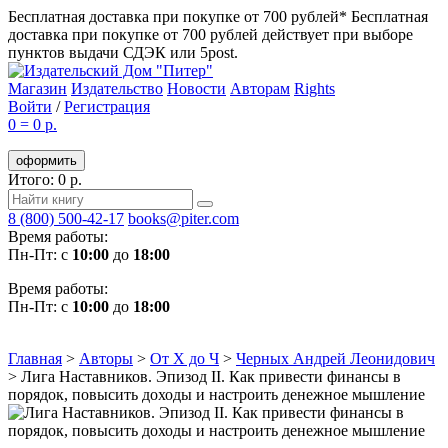
Бесплатная доставка при покупке от 700 рублей*
Бесплатная
доставка при покупке от 700 рублей действует при выборе
пунктов выдачи СДЭК или 5post.
Магазин
Издательство
Новости
Авторам
Rights
Войти
/
Регистрация
0
=
0 р.
оформить
Итого: 0 р.
8 (800) 500-42-17
books@piter.com
Время работы:
Пн-Пт: с
10:00
до
18:00
Время работы:
Пн-Пт: с
10:00
до
18:00
Главная
>
Авторы
>
От Х до Ч
>
Черных Андрей Леонидович
>
Лига Наставников. Эпизод II. Как привести финансы в
порядок, повысить доходы и настроить денежное мышление