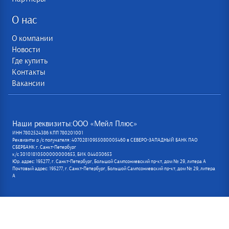
О нас
О компании
Новости
Где купить
Контакты
Вакансии
Наши реквизиты:ООО «Мейл Плюс»
ИНН 7802524386 КПП 780201001
Реквизиты р /с получателя: 40702810955080005460 в СЕВЕРО-ЗАПАДНЫЙ БАНК ПАО
СБЕРБАНК г. Санкт-Петербург
к/с 30101810500000000653, БИК 044030653
Юр. адрес: 195277, г. Санкт-Петербург, Большой Сампсониевский пр-кт, дом № 29, литера А
Почтовый адрес: 195277, г. Санкт-Петербург, Большой Сампсониевский пр-кт, дом № 29, литера
А