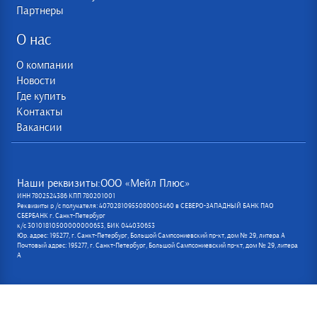
Партнеры
О нас
О компании
Новости
Где купить
Контакты
Вакансии
Наши реквизиты:ООО «Мейл Плюс»
ИНН 7802524386 КПП 780201001
Реквизиты р /с получателя: 40702810955080005460 в СЕВЕРО-ЗАПАДНЫЙ БАНК ПАО
СБЕРБАНК г. Санкт-Петербург
к/с 30101810500000000653, БИК 044030653
Юр. адрес: 195277, г. Санкт-Петербург, Большой Сампсониевский пр-кт, дом № 29, литера А
Почтовый адрес: 195277, г. Санкт-Петербург, Большой Сампсониевский пр-кт, дом № 29, литера
А