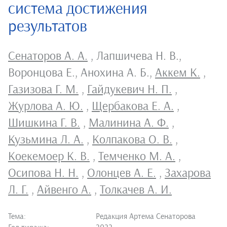
система достижения
результатов
Сенаторов А. А.
,
Лапшичева Н. В.
,
Воронцова Е.
,
Анохина А. Б.
,
Аккем К.
,
Газизова Г. М.
,
Гайдукевич Н. П.
,
Журлова А. Ю.
,
Щербакова Е. А.
,
Шишкина Г. В.
,
Малинина А. Ф.
,
Кузьмина Л. А.
,
Колпакова О. В.
,
Коекемоер К. В.
,
Темченко М. А.
,
Осипова Н. Н.
,
Олонцев А. Е.
,
Захарова
Л. Г.
,
Айвенго А.
,
Толкачев А. И.
Тема:
Редакция Артема Сенаторова