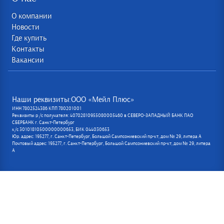
О компании
Новости
Где купить
Контакты
Вакансии
Наши реквизиты:ООО «Мейл Плюс»
ИНН 7802524386 КПП 780201001
Реквизиты р /с получателя: 40702810955080005460 в СЕВЕРО-ЗАПАДНЫЙ БАНК ПАО
СБЕРБАНК г. Санкт-Петербург
к/с 30101810500000000653, БИК 044030653
Юр. адрес: 195277, г. Санкт-Петербург, Большой Сампсониевский пр-кт, дом № 29, литера А
Почтовый адрес: 195277, г. Санкт-Петербург, Большой Сампсониевский пр-кт, дом № 29, литера
А