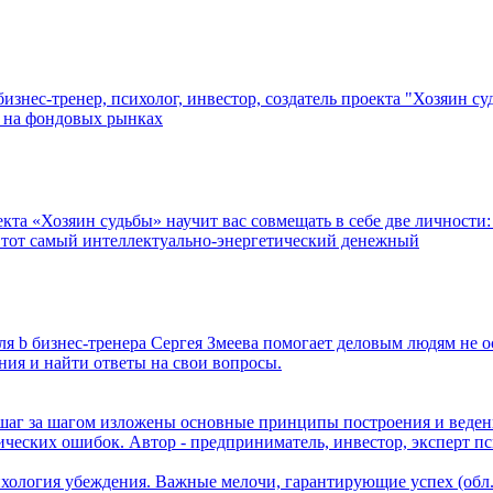
изнес-тренер, психолог, инвестор, создатель проекта "Хозяин су
е на фондовых рынках
кта «Хозяин судьбы» научит вас совмещать в себе две личности: т
ть тот самый интеллектуально-энергетический денежный
я b бизнес-тренера Сергея Змеева помогает деловым людям не 
ния и найти ответы на свои вопросы.
шаг за шагом изложены основные принципы построения и веден
ческих ошибок. Автор - предприниматель, инвестор, эксперт пс