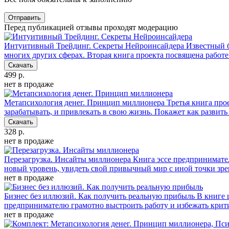
Отправить
Перед публикацией отзывы проходят модерацию
Интуитивный Трейдинг. Секреты Нейроинсайдера
Известный б
многих других сферах. Вторая книга проекта посвящена работ
Скачать
499 р.
нет в продаже
Метапсихология денег. Принцип миллионера
Третья книга прое
зарабатывать, и привлекать в свою жизнь. Покажет как разви
Скачать
328 р.
нет в продаже
Перезагрузка. Инсайты миллионера
Книга эссе предпринимател
новый уровень, увидеть свой привычный мир с иной точки зре
нет в продаже
Бизнес без иллюзий. Как получить реальную прибыль
В книге 
предпринимателю грамотно выстроить работу и избежать крити
нет в продаже