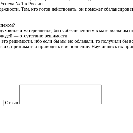
Успеха № 1 в России.
ежности. Тем, кто готов действовать, он поможет сбалансирова
спехом?
уховное и материальное, быть обеспеченным в материальном пла
 людей — отсутствию решимости.
 — это решимости, ибо если бы мы ею обладали, то получили бы 
ть их, принимать и приводить в исполнение. Научившись их прин
Отзыв